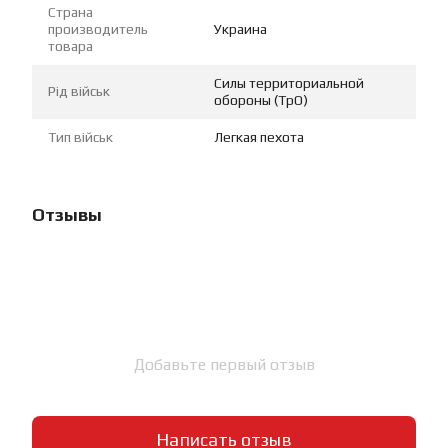
Страна
производитель
Украина
товара
Силы территориальной
Рід військ
обороны (ТрО)
Тип військ
Легкая пехота
Отзывы
Добавьте первый отзыв
Написать отзыв