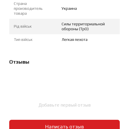
Страна
производитель
Украина
товара
Силы территориальной
Рід військ
обороны (ТрО)
Тип військ
Легкая пехота
Отзывы
Добавьте первый отзыв
Написать отзыв