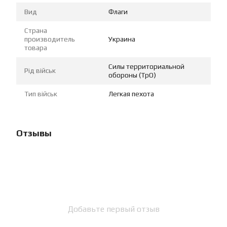
Вид
Флаги
Страна
производитель
Украина
товара
Силы территориальной
Рід військ
обороны (ТрО)
Тип військ
Легкая пехота
Отзывы
Добавьте первый отзыв