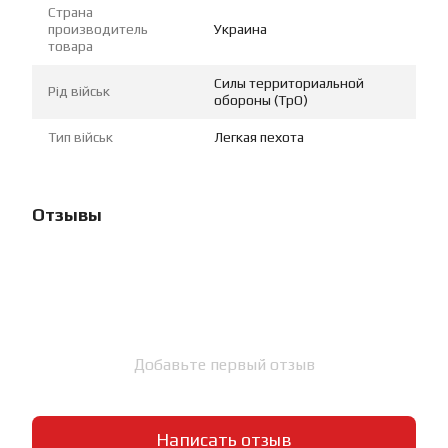
Страна
производитель
Украина
товара
Силы территориальной
Рід військ
обороны (ТрО)
Тип військ
Легкая пехота
Отзывы
Добавьте первый отзыв
Написать отзыв