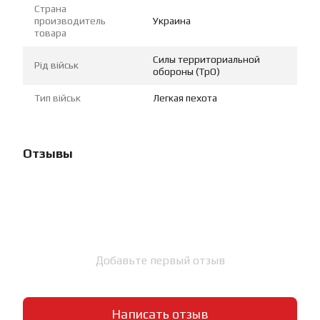
Страна
производитель
Украина
товара
Силы территориальной
Рід військ
обороны (ТрО)
Тип військ
Легкая пехота
Отзывы
Добавьте первый отзыв
Написать отзыв