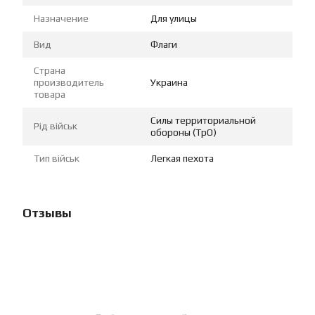
Назначение
Для улицы
Вид
Флаги
Страна
производитель
Украина
товара
Силы территориальной
Рід військ
обороны (ТрО)
Тип військ
Легкая пехота
Отзывы