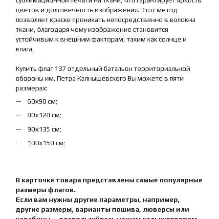
сублимационной печати на ткани, что гарантирует яркость
цветов и долговечность изображения. Этот метод
позволяет краске проникать непосредственно в волокна
ткани, благодаря чему изображение становится
устойчивым к внешним факторам, таким как солнце и
влага.
Купить флаг 137 отдельный батальон территориальной
обороны им. Петра Калнышевского Вы можете в пяти
размерах:
60х90 см;
80х120 см;
90х135 см;
100х150 см;
В карточке товара представлены самые популярные
размеры флагов.
Если вам нужны другие параметры, например,
другие размеры, варианты пошива, люверсы или
карабины — воспользуйтесь нашим калькулятором