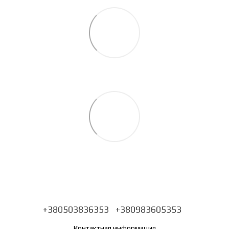
+380503836353
+380983605353
Контактная информация