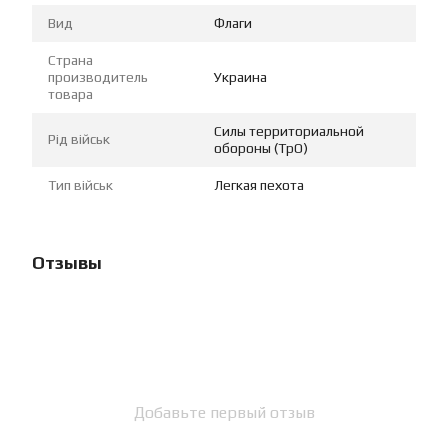
Вид
Флаги
Страна
производитель
Украина
товара
Силы территориальной
Рід військ
обороны (ТрО)
Тип військ
Легкая пехота
Отзывы
Добавьте первый отзыв