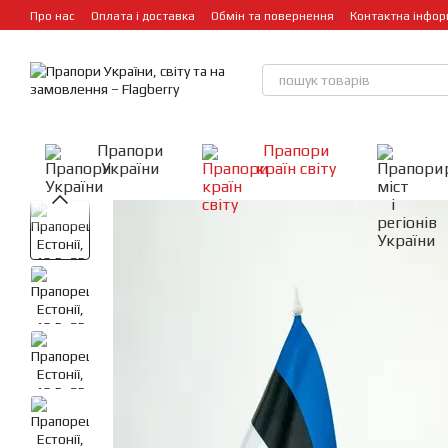
Перейти до основного контенту
Про нас
Оплата і доставка
Обмін та повернення
Контактна інфор
Прапори
Прапори
України
країн світу