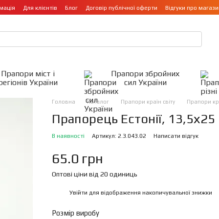
мація
Для клієнтів
Блог
Договір публічної оферти
Відгуки про магази
Прапори міст і
Прапори збройних
регіонів України
сил України
Головна
Каталог
Прапори країн світу
Прапори кр
Прапорець Естонії, 13,5х25 
В наявності
Артикул: 2.3.043.02
Написати відгук
65.0 грн
Оптові ціни від 20 одиниць
Увійти
для відображення накопичувальної знижки
%
Розмір виробу