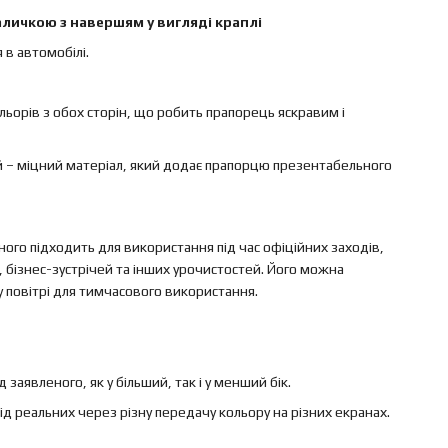
личкою з навершям у вигляді краплі
 в автомобілі.
ольорів з обох сторін, що робить прапорець яскравим і
ий – міцний матеріал, який додає прапорцю презентабельного
ного підходить для використання під час офіційних заходів,
, бізнес-зустрічей та інших урочистостей. Його можна
у повітрі для тимчасового використання.
заявленого, як у більший, так і у менший бік.
ід реальних через різну передачу кольору на різних екранах.