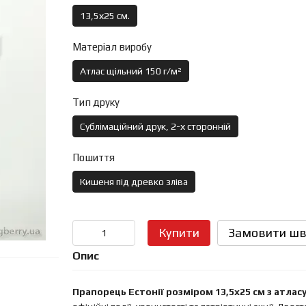
13,5х25 см.
Матеріал виробу
Атлас щільний 150 г/м²
Тип друку
Сублімаційний друк, 2-х сторонній
Пошиття
Кишеня під древко зліва
Купити
Замовити шв
Опис
Прапорець Естонії розміром 13,5х25 см з атлас