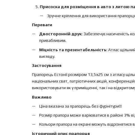
Присоска для розміщення в авто з литою па
Зручне кріплення для використання прапорця
Переваги
Двосторонній друк
: Забезпечує насиченість к
привабливим.
Міцність та презентабельність
: Атлас щільн
вигляду.
Застосування
Прапорець Естонії розміром 13,5х25 см з атласу щіль
національних свят, патріотичних акцій, конференцій
використовувати як у приміщенні, так і на відкритом
Важливо
Ціна вказана за прапорець без фурнітури!!!
Розмір прапора може варіюватися в районі 3% від 
Кольори прапора на екрані можуть відрізнятися в
Історичний опис прапорця