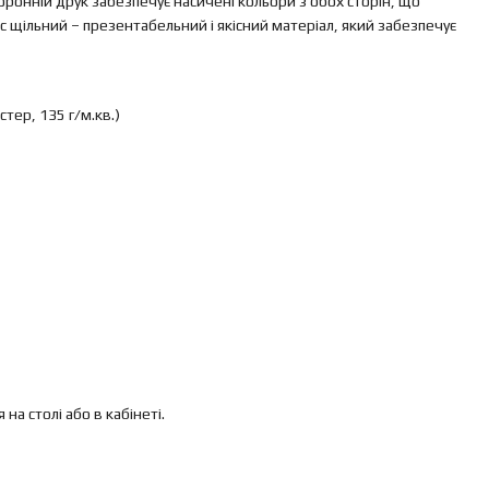
сторонній друк забезпечує насичені кольори з обох сторін, що
 щільний – презентабельний і якісний матеріал, який забезпечує
стер, 135 г/м.кв.)
а столі або в кабінеті.