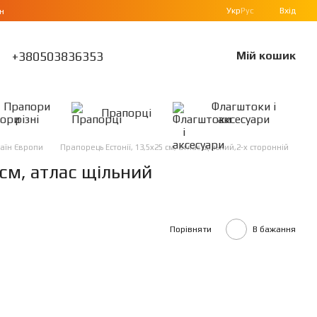
Укр
Рус
Вхід
н
+380503836353
Мій кошик
Прапори
Флагштоки і
Прапорці
різні
аксесуари
аїн Європи
Прапорець Естонії, 13,5х25 см, атлас щільний,2-х сторонній
см, атлас щільний
Порівняти
В бажання