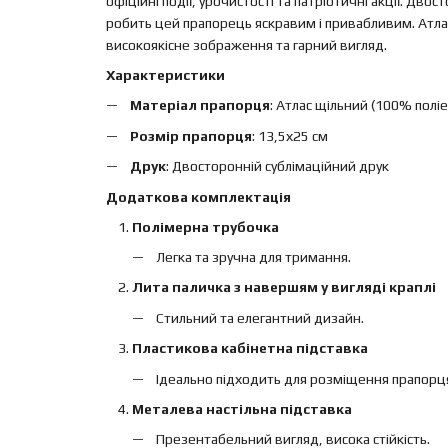
офіційні події, урочистості та патріотичні акції. Дво
робить цей прапорець яскравим і привабливим. Атлас
високоякісне зображення та гарний вигляд.
Характеристики
Матеріал прапорця
: Атлас щільний (100% поліе
Розмір прапорця
: 13,5х25 см
Друк
: Двосторонній сублімаційний друк
Додаткова комплектація
Полімерна трубочка
Легка та зручна для тримання.
Лита паличка з навершям у вигляді краплі
Стильний та елегантний дизайн.
Пластикова кабінетна підставка
Ідеально підходить для розміщення прапорця н
Металева настільна підставка
Презентабельний вигляд, висока стійкість.