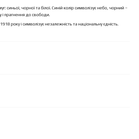
г: синьої, чорної та білої. Синій колір символізує небо, чорний –
у і прагнення до свободи.
918 року і символізує незалежність та національну єдність.