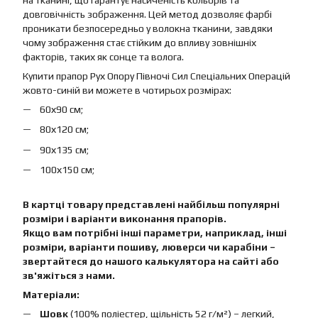
на тканині, що гарантує насиченість кольорів та
довговічність зображення. Цей метод дозволяє фарбі
проникати безпосередньо у волокна тканини, завдяки
чому зображення стає стійким до впливу зовнішніх
факторів, таких як сонце та волога.
Купити прапор Рух Опору Півночі Сил Спеціальних Операцій
жовто-синій ви можете в чотирьох розмірах:
60х90 см;
80х120 см;
90х135 см;
100х150 см;
В картці товару представлені найбільш популярні
розміри і варіанти виконання прапорів.
Якщо вам потрібні інші параметри, наприклад, інші
розміри, варіанти пошиву, люверси чи карабіни –
звертайтеся до нашого калькулятора на сайті або
зв'яжіться з нами.
Матеріали:
Шовк
(100% поліестер, щільність 52 г/м²) – легкий,