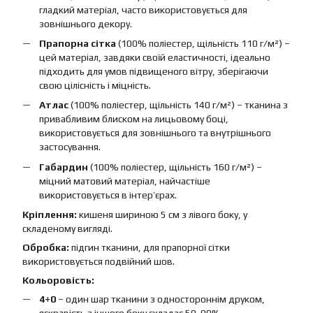
гладкий матеріал, часто використовується для
зовнішнього декору.
Прапорна сітка
(100% поліестер, щільність 110 г/м²) –
цей матеріал, завдяки своїй еластичності, ідеально
підходить для умов підвищеного вітру, зберігаючи
свою цілісність і міцність.
Атлас
(100% поліестер, щільність 140 г/м²) – тканина з
привабливим блиском на лицьовому боці,
використовується для зовнішнього та внутрішнього
застосування.
Габардин
(100% поліестер, щільність 160 г/м²) –
міцний матовий матеріал, найчастіше
використовується в інтер’єрах.
Кріплення:
кишеня шириною 5 см з лівого боку, у
складеному вигляді.
Обробка:
підгин тканини, для прапорної сітки
використовується подвійний шов.
Кольоровість:
4+0
– один шар тканини з одностороннім друком,