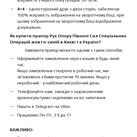
яскравість з іншого боку складає 50-90%.
4+4
– односторонній друк з двох сторін, забезпечує
100% яскравість зображення на зворотному боці, при
цьому зображення на зворотному боці відображене
дзеркально.
Як купити прапор Рух Опору Півночі Сил Спеціальних
Операцій жовто-синій в Києві та Україні?
Замовити прапор можете одним з таких способів:
Оформлюйте замовлення через кошик в будь-який
час.
Якщо замовлення створено в робочий час, ми
зв'яжемося з Вами протягом 10 хвилин. Якщо у
неробочий - у найближчий робочий день.
Телефонуйте нам, завжди з задоволенням
проконсультуємо і відповімо на всі запитання
Пишіть в Telegram чи Viber.
Працюємо: Пн-Пт. З 9 до 17
ВАЖЛИВО: