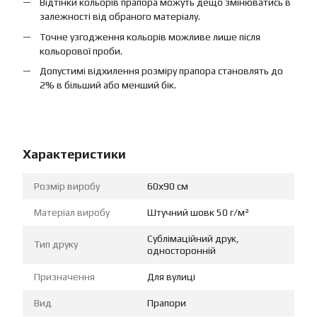
Відтінки кольорів прапора можуть дещо змінюватись в
залежності від обраного матеріалу.
Точне узгодження кольорів можливе лише після
кольорової проби.
Допустимі відхилення розміру прапора становлять до
2% в більший або менший бік.
Характеристики
Розмір виробу
60х90 см
Матеріал виробу
Штучний шовк 50 г/м²
Сублімаційний друк,
Тип друку
односторонній
Призначення
Для вулиці
Вид
Прапори