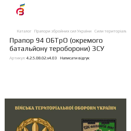
Каталог
Прапори збройних сил України
Сили територіальн
Прапор 94 ОБТрО (окремого
батальйону тероборони) ЗСУ
Артикул:
4.2.5.08.02.v4.03
Написати відгук