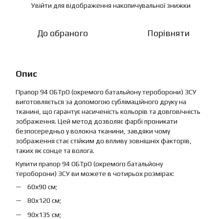
Увійти
для відображення накопичувальної знижки
%
До обраного
Порівняти
Опис
Прапор 94 ОБТрО (окремого батальйону тероборони) ЗСУ
виготовляється за допомогою сублімаційного друку на
тканині, що гарантує насиченість кольорів та довговічність
зображення. Цей метод дозволяє фарбі проникати
безпосередньо у волокна тканини, завдяки чому
зображення стає стійким до впливу зовнішніх факторів,
таких як сонце та волога.
Купити прапор 94 ОБТрО (окремого батальйону
тероборони) ЗСУ ви можете в чотирьох розмірах:
60х90 см;
80х120 см;
90х135 см;