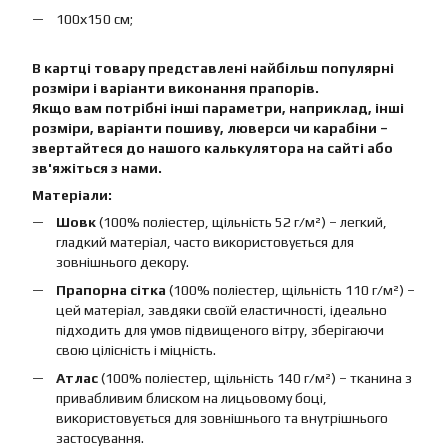
100х150 см;
В картці товару представлені найбільш популярні
розміри і варіанти виконання прапорів.
Якщо вам потрібні інші параметри, наприклад, інші
розміри, варіанти пошиву, люверси чи карабіни –
звертайтеся до нашого калькулятора на сайті або
зв'яжіться з нами.
Матеріали:
Шовк
(100% поліестер, щільність 52 г/м²) – легкий,
гладкий матеріал, часто використовується для
зовнішнього декору.
Прапорна сітка
(100% поліестер, щільність 110 г/м²) –
цей матеріал, завдяки своїй еластичності, ідеально
підходить для умов підвищеного вітру, зберігаючи
свою цілісність і міцність.
Атлас
(100% поліестер, щільність 140 г/м²) – тканина з
привабливим блиском на лицьовому боці,
використовується для зовнішнього та внутрішнього
застосування.