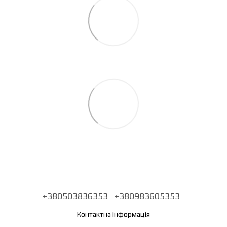
+380503836353
+380983605353
Контактна інформація