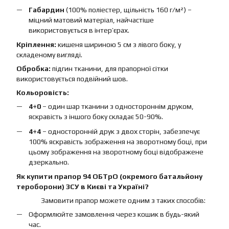
Габардин
(100% поліестер, щільність 160 г/м²) –
міцний матовий матеріал, найчастіше
використовується в інтер’єрах.
Кріплення:
кишеня шириною 5 см з лівого боку, у
складеному вигляді.
Обробка:
підгин тканини, для прапорної сітки
використовується подвійний шов.
Кольоровість:
4+0
– один шар тканини з одностороннім друком,
яскравість з іншого боку складає 50-90%.
4+4
– односторонній друк з двох сторін, забезпечує
100% яскравість зображення на зворотному боці, при
цьому зображення на зворотному боці відображене
дзеркально.
Як купити прапор 94 ОБТрО (окремого батальйону
тероборони) ЗСУ в Києві та Україні?
Замовити прапор можете одним з таких способів:
Оформлюйте замовлення через кошик в будь-який
час.