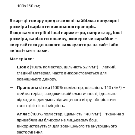
100х150 см;
В картці товару представлені найбільш популярні
розміри і варіанти виконання прапорів.
Якщо вам потрібні інші параметри, наприклад, інші
розміри, варіанти пошиву, люверси чи карабіни –
звертайтеся до нашого калькулятора на сайті або
зв'яжіться з нами.
Матеріали:
Шовк
(100% поліестер, щільність 52 г/м²) – легкий,
гладкий матеріал, часто використовується для
зовнішнього декору.
Прапорна сітка
(100% поліестер, щільність 110 г/м²) –
цей матеріал, завдяки своїй еластичності, ідеально
підходить для умов підвищеного вітру, зберігаючи
свою цілісність і міцність.
Атлас
(100% поліестер, щільність 140 г/м²) – тканина з
привабливим блиском на лицьовому боці,
використовується для зовнішнього та внутрішнього
застосування.