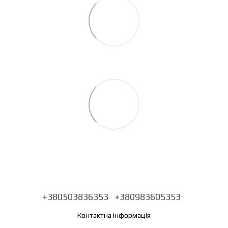
+380503836353
+380983605353
Контактна інформація