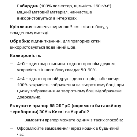
Габардин
(100% поліестер, щільність 160 г/м²) –
міцний матовий матеріал, найчастіше
використовується в інтер’єрах.
Кріплення:
кишеня шириною 5 см з лівого боку, у
складеному вигляді.
Обробка:
підгин тканини, для прапорної сітки
використовується подвійний шов.
Кольоровість:
4+0
– один шар тканини з одностороннім друком,
яскравість з іншого боку складає 50-90%.
4+4
– односторонній друк з двох сторін, забезпечує
100% яскравість зображення на зворотному боці, при
цьому зображення на зворотному боці відображене
дзеркально.
Як купити прапор 88 ОБТрО (окремого батальйону
тероборони) ЗСУ в Києві та Україні?
Замовити прапор можете одним з таких способів:
Оформлюйте замовлення через кошик в будь-який
час.