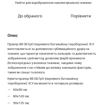
Увійти
для відображення накопичувальної знижки
%
До обраного
Порівняти
Опис
Прапор 88 ОБТрО (окремого батальйону тероборони) ЗСУ
виготовляється за допомогою сублімаційного друку на
тканині, що гарантує насиченість кольорів та довговічність
зображення. Цей метод дозволяє фарбі проникати
безпосередньо у волокна тканини, завдяки чому
зображення стає стійким до впливу зовнішніх факторів,
таких як сонце та волога.
Купити прапор 88 ОБТрО (окремого батальйону
тероборони) ЗСУ ви можете в чотирьох розмірах:
60х90 см;
80х120 см;
90х135 см;