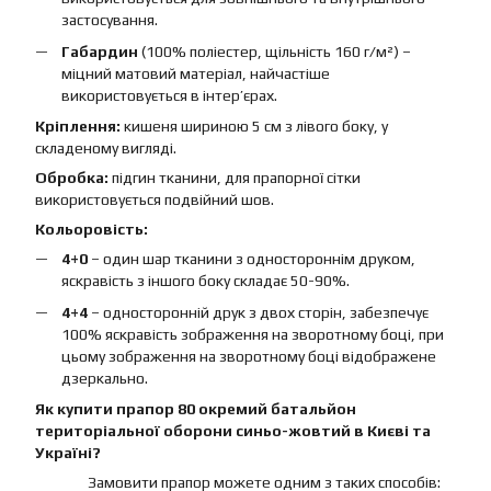
застосування.
Габардин
(100% поліестер, щільність 160 г/м²) –
міцний матовий матеріал, найчастіше
використовується в інтер’єрах.
Кріплення:
кишеня шириною 5 см з лівого боку, у
складеному вигляді.
Обробка:
підгин тканини, для прапорної сітки
використовується подвійний шов.
Кольоровість:
4+0
– один шар тканини з одностороннім друком,
яскравість з іншого боку складає 50-90%.
4+4
– односторонній друк з двох сторін, забезпечує
100% яскравість зображення на зворотному боці, при
цьому зображення на зворотному боці відображене
дзеркально.
Як купити прапор 80 окремий батальйон
територіальної оборони синьо-жовтий в Києві та
Україні?
Замовити прапор можете одним з таких способів: