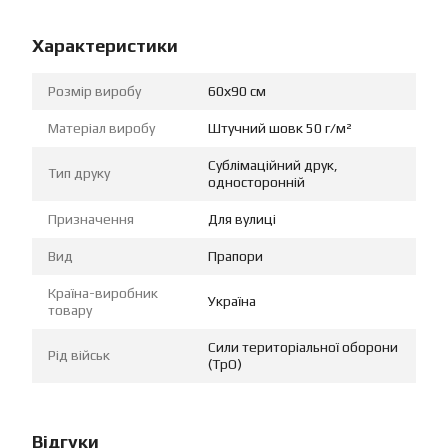
Характеристики
Розмір виробу
60х90 см
Матеріал виробу
Штучний шовк 50 г/м²
Сублімаційний друк,
Тип друку
односторонній
Призначення
Для вулиці
Вид
Прапори
Країна-виробник
Україна
товару
Сили територіальної оборони
Рід військ
(ТрО)
Відгуки