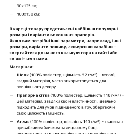
90х135 см;
100х150 см;
В картці товару представлені найбільш популярні
розміри і варіанти виконання прапорів.
Якщо вам потрібні інші параметри, наприклад, інші
розміри, варіанти пошиву, люверси чи карабіни –
звертайтеся до нашого калькулятора на сайті або
зв'яжіться з нами.
Матеріали:
Шовк
(100% поліестер, щільність 52 г/м²) – легкий,
гладкий матеріал, часто використовується для
зовнішнього декору.
Прапорна сітка
(100% поліестер, щільність 110 г/м²) –
цей матеріал, завдяки своїй еластичності, ідеально
підходить для умов підвищеного вітру, зберігаючи
свою цілісність і міцність.
Атлас
(100% поліестер, щільність 140 г/м²) – тканина з
привабливим блиском на лицьовому боці,
використовується для зовнішнього та внутрішнього