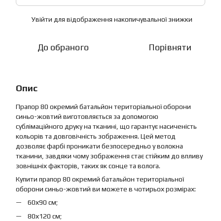
Увійти
для відображення накопичувальної знижки
%
До обраного
Порівняти
Опис
Прапор 80 окремий батальйон територіальної оборони
синьо-жовтий виготовляється за допомогою
сублімаційного друку на тканині, що гарантує насиченість
кольорів та довговічність зображення. Цей метод
дозволяє фарбі проникати безпосередньо у волокна
тканини, завдяки чому зображення стає стійким до впливу
зовнішніх факторів, таких як сонце та волога.
Купити прапор 80 окремий батальйон територіальної
оборони синьо-жовтий ви можете в чотирьох розмірах:
60х90 см;
80х120 см;