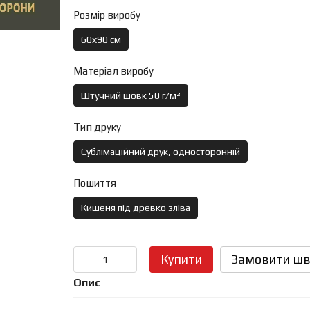
Розмір виробу
60х90 см
Матеріал виробу
Штучний шовк 50 г/м²
Тип друку
Сублімаційний друк, односторонній
Пошиття
Кишеня під древко зліва
Купити
Замовити шв
Опис