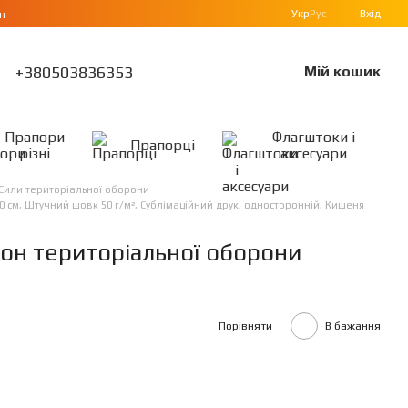
Укр
Рус
Вхід
н
+380503836353
Мій кошик
Прапори
Флагштоки і
Прапорці
різні
аксесуари
Сили територіальної оборони
 см, Штучний шовк 50 г/м², Сублімаційний друк, односторонній, Кишеня
он територіальної оборони
Порівняти
В бажання