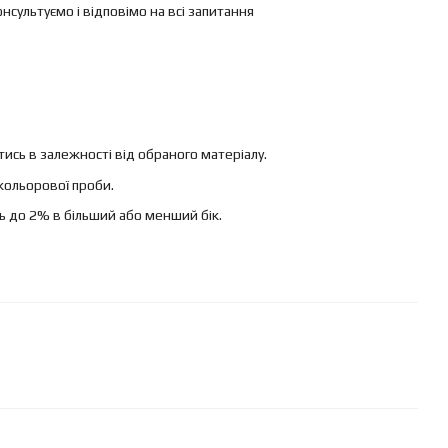
ультуємо і відповімо на всі запитання
ись в залежності від обраного матеріалу.
кольорової проби.
ь до 2% в більший або менший бік.