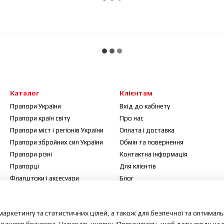
Каталог
Клієнтам
Прапори України
Вхід до кабінету
Прапори країн світу
Про нас
Прапори міст і регіонів України
Оплата і доставка
Прапори збройних сил України
Обмін та повернення
Прапори різні
Контактна інформація
Прапорці
Для клієнтів
Флагштоки і аксесуари
Блог
Договір публічної оферти
Відгуки про магазин
маркетингу та статистичних цілей, а також для безпечної та оптимал
Мапа сайту