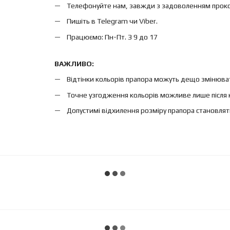
Телефонуйте нам, завжди з задоволенням проконс
Пишіть в Telegram чи Viber.
Працюємо: Пн-Пт. З 9 до 17
ВАЖЛИВО:
Відтінки кольорів прапора можуть дещо змінюват
Точне узгодження кольорів можливе лише після 
Допустимі відхилення розміру прапора становлят