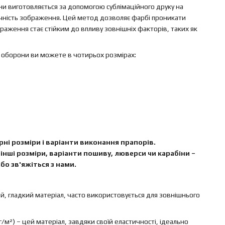
и виготовляється за допомогою сублімаційного друку на
вічність зображення. Цей метод дозволяє фарбі проникати
аження стає стійким до впливу зовнішніх факторів, таких як
 оборони ви можете в чотирьох розмірах:
ні розміри і варіанти виконання прапорів.
інші розміри, варіанти пошиву, люверси чи карабіни –
бо зв'яжіться з нами.
ий, гладкий матеріал, часто використовується для зовнішнього
г/м²) – цей матеріал, завдяки своїй еластичності, ідеально