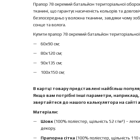
Прапор 78 окремий батальйон територіальної оборон
тканині, що гарантує насиченість кольорів та довго
безпосередньо у волокна тканини, завдяки чому зобр
сонце та волога.
Купити прапор 78 окремий батальйон територіальної
60х90 см;
80х120 см;
90х135 см;
100х150 см;
В картці товару представлені найбільш популяр
Якщо вам потрібні інші параметри, наприклад, 
звертайтеся до нашого калькулятора на сайті а
Матеріали:
Шовк
(100% поліестер, щільність 52 г/м²) – легк
декору.
Прапорна сітка
(100% поліестер, щільність 110 