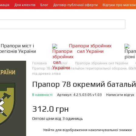
мація
Для клієнтів
Блог
Договір публічної оферти
Відгуки про магази
Прапори міст і
Прапори збройних
регіонів України
сил України
Головна
Каталог
Прапори збройних сил України
Прапор 78 окремий батальйон територіальної оборони, 60х90
під древко зліва
Прапор 78 окремий батальй
В наявності
Артикул: 4.2.5.03.05.v1.03
Написати відгук
312.0 грн
Оптові ціни від 3 одиниць
Увійти
для відображення накопичувальної знижки
%