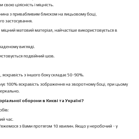
свою цілісність і міцність.
канина з привабливим блиском на лицьовому боці,
го застосування.
 – міцний матовий матеріал, найчастіше використовується в
ладеному вигляді.
ристовується подвійний шов.
яскравість з іншого боку складає 50-90%.
ечує 100% яскравість зображення на зворотному боці, при цьому
еркально.
ріальної оборони в Києві та Україні?
бів:
й час.
яжемося з Вами протягом 10 хвилин. Якщо у неробочий - у