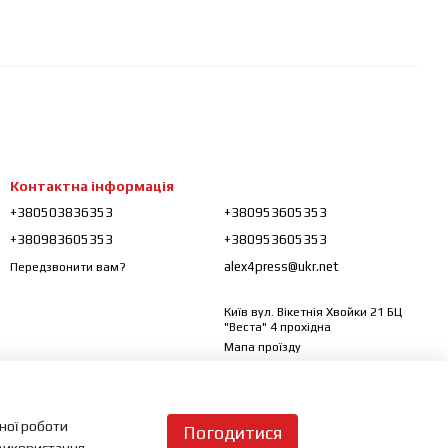
Контактна інформація
+380503836353
+380953605353
+380983605353
+380953605353
alex4press@ukr.net
Передзвонити вам?
Київ вул. Вікетнія Хвойки 21 БЦ
"Веста" 4 прохідна
Мапа проїзду
ьної роботи
Погодитися