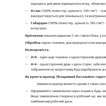
підходить для умов підвищеного вітру, зберігаючи 
Атлас
(100% поліестер, щільність 140 г/м²) – т
використовується для зовнішнього та внутрішньо
Габардин
(100% поліестер, щільність 160 г/м²)
інтер’єрах.
Кріплення:
кишеня шириною 5 см з лівого боку, у ск
Обробка:
підгин тканини, для прапорної сітки вико
Кольоровість:
4+0
– один шар тканини з одностороннім друком, 
4+4
– односторонній друк з двох сторін, забезп
зображення на зворотному боці відображене дз
Як купити прапор 78 окремий батальйон терито
Замовити прапор можете одним з таких спосо
Оформлюйте замовлення через кошик в будь-яки
Якщо замовлення створено в робочий час, ми зв'
найближчий робочий день.