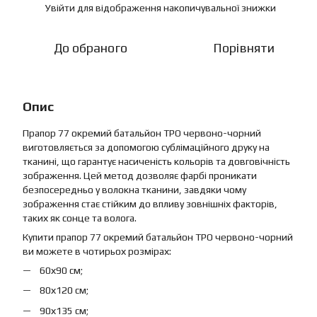
Увійти
для відображення накопичувальної знижки
%
До обраного
Порівняти
Опис
Прапор 77 окремий батальйон ТРО червоно-чорний
виготовляється за допомогою сублімаційного друку на
тканині, що гарантує насиченість кольорів та довговічність
зображення. Цей метод дозволяє фарбі проникати
безпосередньо у волокна тканини, завдяки чому
зображення стає стійким до впливу зовнішніх факторів,
таких як сонце та волога.
Купити прапор 77 окремий батальйон ТРО червоно-чорний
ви можете в чотирьох розмірах:
60х90 см;
80х120 см;
90х135 см;