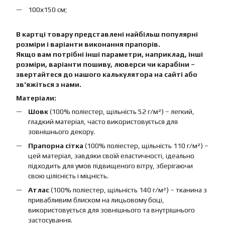
100х150 см;
В картці товару представлені найбільш популярні
розміри і варіанти виконання прапорів.
Якщо вам потрібні інші параметри, наприклад, інші
розміри, варіанти пошиву, люверси чи карабіни –
звертайтеся до нашого калькулятора на сайті або
зв'яжіться з нами.
Матеріали:
Шовк
(100% поліестер, щільність 52 г/м²) – легкий,
гладкий матеріал, часто використовується для
зовнішнього декору.
Прапорна сітка
(100% поліестер, щільність 110 г/м²) –
цей матеріал, завдяки своїй еластичності, ідеально
підходить для умов підвищеного вітру, зберігаючи
свою цілісність і міцність.
Атлас
(100% поліестер, щільність 140 г/м²) – тканина з
привабливим блиском на лицьовому боці,
використовується для зовнішнього та внутрішнього
застосування.