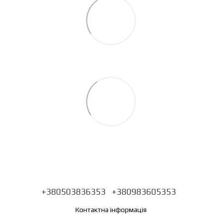
+380503836353
+380983605353
Контактна інформація