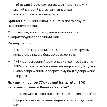
Габардин
(100% поліестер, щільність 160 г/м²) –
міцний матовий матеріал, найчастіше
використовується в інтер’єрах.
Кріплення:
кишеня шириною 5 см з лівого боку, у
складеному вигляді.
Обробка:
підгин тканини, для прапорної сітки
використовується подвійний шов.
Кольоровість:
4+0
– один шар тканини з одностороннім друком,
яскравість з іншого боку складає 50-90%.
4+4
– односторонній друк з двох сторін, забезпечує
100% яскравість зображення на зворотному боці, при
цьому зображення на зворотному боці відображене
дзеркально.
Як купити прапор 77 окремий батальйон ТРО
червоно-чорний в Києві та Україні?
Замовити прапор можете одним з таких способів:
Оформлюйте замовлення через кошик в будь-який
час.