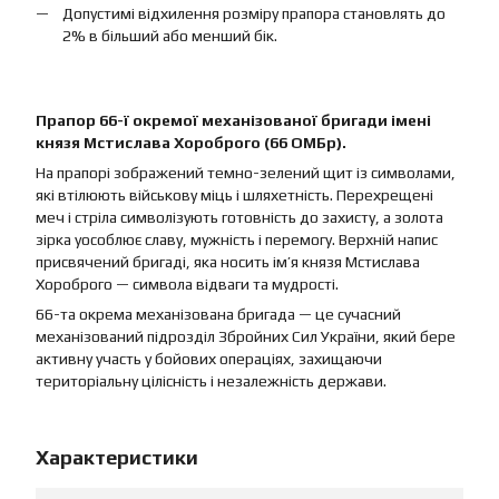
Допустимі відхилення розміру прапора становлять до
2% в більший або менший бік.
Прапор 66-ї окремої механізованої бригади імені
князя Мстислава Хороброго (66 ОМБр).
На прапорі зображений темно-зелений щит із символами,
які втілюють військову міць і шляхетність. Перехрещені
меч і стріла символізують готовність до захисту, а золота
зірка уособлює славу, мужність і перемогу. Верхній напис
присвячений бригаді, яка носить ім’я князя Мстислава
Хороброго — символа відваги та мудрості.
66-та окрема механізована бригада — це сучасний
механізований підрозділ Збройних Сил України, який бере
активну участь у бойових операціях, захищаючи
територіальну цілісність і незалежність держави.
Характеристики