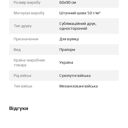
Розмір виробу
60х90 см
Матеріал виробу
Штучний шовк 50 г/м²
Сублімаційний друк,
Тип друку
односторонній
Призначення
Для вулиці
Вид
Прапори
Країна-виробник
Україна
товару
Рід військ
Сухопутні війська
Тип військ
Механізовані війська
Відгуки