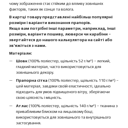
чому зображення стає стійким до впливу зовнішніх
факторів, таких як сонце та волога.
В картці товару представлені найбільш популярні
розміри і варіанти виконання прапорів.
Якщо вам потрібні інші параметри, наприклад, інші
розміри, варіанти пошиву, люверси чи карабіни –
звертайтеся до нашого калькулятора на сайті або
зв'яжіться з нами.
Матеріали:
Шовк
(100% поліестер, щільність 52 г/м²) – легкий,
гладкий матеріал, часто використовується для
зовнішнього декору.
Прапорна сітка
(100% поліестер, щільність 110 г/м²) –
цей матеріал, завдяки своїй еластичності, ідеально
підходить для умов підвищеного вітру, зберігаючи
свою цілісність і міцність.
Атлас
(100% поліестер, щільність 140 г/м²) – тканина з
привабливим блиском на лицьовому боці,
використовується для зовнішнього та внутрішнього
застосування.