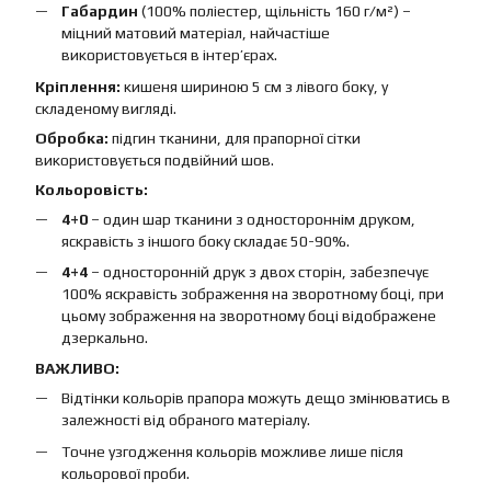
Габардин
(100% поліестер, щільність 160 г/м²) –
міцний матовий матеріал, найчастіше
використовується в інтер’єрах.
Кріплення:
кишеня шириною 5 см з лівого боку, у
складеному вигляді.
Обробка:
підгин тканини, для прапорної сітки
використовується подвійний шов.
Кольоровість:
4+0
– один шар тканини з одностороннім друком,
яскравість з іншого боку складає 50-90%.
4+4
– односторонній друк з двох сторін, забезпечує
100% яскравість зображення на зворотному боці, при
цьому зображення на зворотному боці відображене
дзеркально.
ВАЖЛИВО:
Відтінки кольорів прапора можуть дещо змінюватись в
залежності від обраного матеріалу.
Точне узгодження кольорів можливе лише після
кольорової проби.