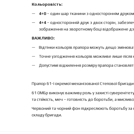
Кольоровість:
4+0
– один шар тканини з одностороннім друком, 
4+4
– односторонній друк з двох сторін, забезп
зображення на зворотному боці відображене дз
ВАЖЛИВО:
Відтінки кольорів прапора можуть дещо змінюват
Точне узгодження кольорів можливе лише після 
Допустимі відхилення розміру прапора становлят
Прапор 61-ї окремої механізованої Степової бригади
61 ОМБр виконує важливу роль у захисті суверенітету
та стійкість, меч – готовність до боротьби, а мисливс
Червоний та чорний фон підкреслюють боротьбу за св
складу бригади.