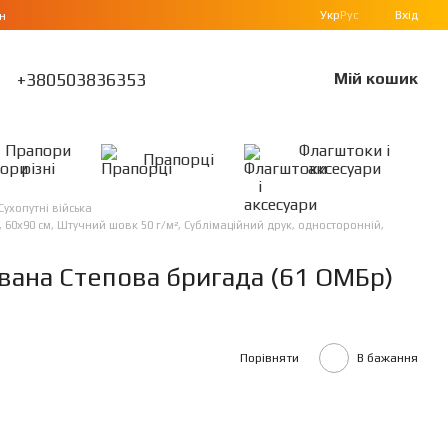
Укр
Рус
Вхід
н
+380503836353
Мій кошик
Прапори
Флагштоки і
Прапорці
різні
аксесуари
Сухопутні війська
0х90 см, Штучний шовк 50 г/м², Сублімаційний друк, односторонній,
вана Степова бригада (61 ОМБр)
Порівняти
В бажання