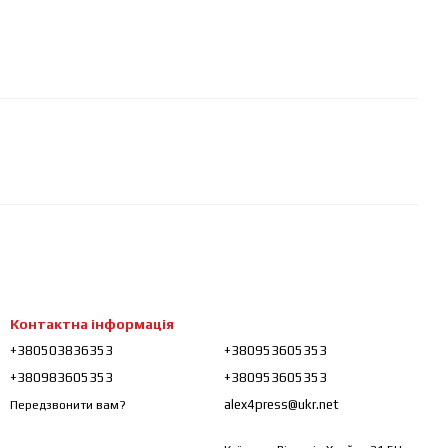
Контактна інформація
+380503836353
+380953605353
+380983605353
+380953605353
alex4press@ukr.net
Передзвонити вам?