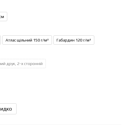
см
Атлас щільний 150 г/м²
Габардин 120 г/м²
ий друк, 2-х сторонній
идко