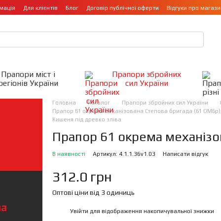
мація
Для клієнтів
Блог
Договір публічної оферти
Відгуки про магази
Прапори міст і
Прапори збройних
регіонів України
сил України
Головна
Каталог
Прапори збройних сил України
Прапор 61 окрема механізована Степова бригада (61 ОМБр), 6
Кишеня під древко зліва
Прапор 61 окрема механізо
В наявності
Артикул: 4.1.1.36v1.03
Написати відгук
312.0 грн
Оптові ціни від 3 одиниць
Увійти
для відображення накопичувальної знижки
%