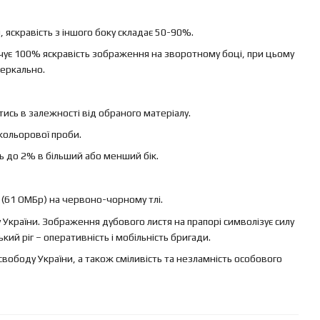
яскравість з іншого боку складає 50-90%.
ечує 100% яскравість зображення на зворотному боці, при цьому
еркально.
ись в залежності від обраного матеріалу.
кольорової проби.
ь до 2% в більший або менший бік.
 (61 ОМБр) на червоно-чорному тлі.
 України. Зображення дубового листя на прапорі символізує силу
ький ріг – оперативність і мобільність бригади.
ободу України, а також сміливість та незламність особового