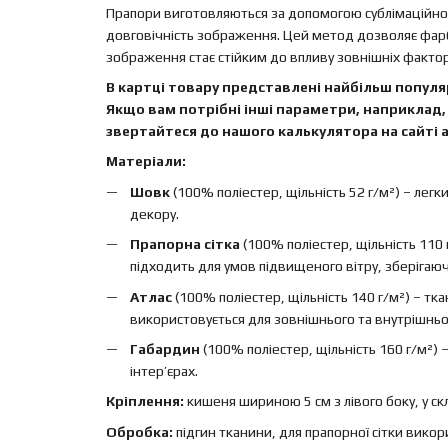
Прапори виготовляються за допомогою сублімаційного
довговічність зображення. Цей метод дозволяє фар
зображення стає стійким до впливу зовнішніх факторі
В картці товару представлені найбільш популяр
Якщо вам потрібні інші параметри, наприклад, 
звертайтеся до нашого калькулятора на сайті а
Матеріали:
Шовк
(100% поліестер, щільність 52 г/м²) – легк
декору.
Прапорна сітка
(100% поліестер, щільність 110 
підходить для умов підвищеного вітру, зберігаючи 
Атлас
(100% поліестер, щільність 140 г/м²) – т
використовується для зовнішнього та внутрішньо
Габардин
(100% поліестер, щільність 160 г/м²)
інтер’єрах.
Кріплення:
кишеня шириною 5 см з лівого боку, у ск
Обробка:
підгин тканини, для прапорної сітки вико