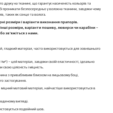
 друку на тканині, що гарантує насиченість кольорів та
бі проникати безпосередньо у волокна тканини, завдяки чому
в, таких як сонце та волога.
ні розміри і варіанти виконання прапорів.
інші розміри, варіанти пошиву, люверси чи карабіни –
бо зв'яжіться з нами.
ий, гладкий матеріал, часто використовується для зовнішнього
г/м²) – цей матеріал, завдяки своїй еластичності, ідеально
свою цілісність і міцність.
канина з привабливим блиском на лицьовому боці,
го застосування.
 – міцний матовий матеріал, найчастіше використовується в
ладеному вигляді.
ристовується подвійний шов.