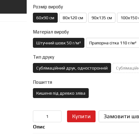
Розмір виробу
60х90 см
80х120 см
90х135 см
100х150 
Матеріал виробу
Штучний шовк 50 г/м²
Прапорна сітка 110 г/м²
Тип друку
Сублімаційний друк, односторонній
Сублімаційн
Пошиття
Кишеня під древко зліва
Купити
Замовити шв
Опис