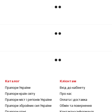
Каталог
Клієнтам
Прапори України
Вхід до кабінету
Прапори країн світу
Про нас
Прапори міст і регіонів України
Оплата і доставка
Прапори збройних сил України
Обмін та повернення
Прапори різні
Контактна інформація