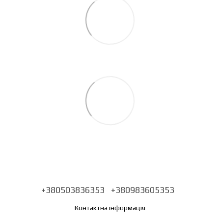
+380503836353
+380983605353
Контактна інформація