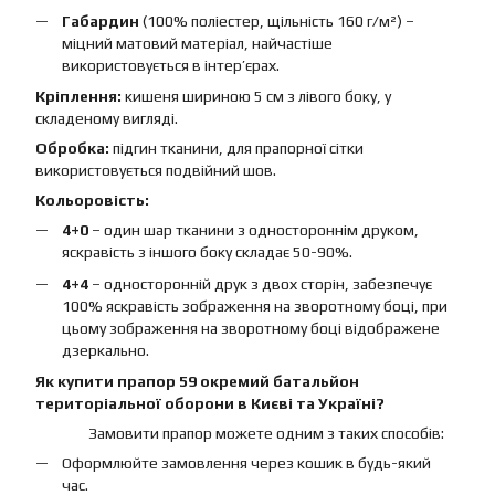
Габардин
(100% поліестер, щільність 160 г/м²) –
міцний матовий матеріал, найчастіше
використовується в інтер’єрах.
Кріплення:
кишеня шириною 5 см з лівого боку, у
складеному вигляді.
Обробка:
підгин тканини, для прапорної сітки
використовується подвійний шов.
Кольоровість:
4+0
– один шар тканини з одностороннім друком,
яскравість з іншого боку складає 50-90%.
4+4
– односторонній друк з двох сторін, забезпечує
100% яскравість зображення на зворотному боці, при
цьому зображення на зворотному боці відображене
дзеркально.
Як купити прапор 59 окремий батальйон
територіальної оборони в Києві та Україні?
Замовити прапор можете одним з таких способів:
Оформлюйте замовлення через кошик в будь-який
час.