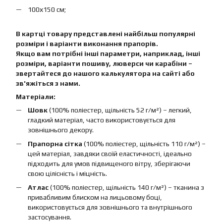
100х150 см;
В картці товару представлені найбільш популярні
розміри і варіанти виконання прапорів.
Якщо вам потрібні інші параметри, наприклад, інші
розміри, варіанти пошиву, люверси чи карабіни –
звертайтеся до нашого калькулятора на сайті або
зв'яжіться з нами.
Матеріали:
Шовк
(100% поліестер, щільність 52 г/м²) – легкий,
гладкий матеріал, часто використовується для
зовнішнього декору.
Прапорна сітка
(100% поліестер, щільність 110 г/м²) –
цей матеріал, завдяки своїй еластичності, ідеально
підходить для умов підвищеного вітру, зберігаючи
свою цілісність і міцність.
Атлас
(100% поліестер, щільність 140 г/м²) – тканина з
привабливим блиском на лицьовому боці,
використовується для зовнішнього та внутрішнього
застосування.