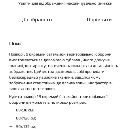
Увійти
для відображення накопичувальної знижки
%
До обраного
Порівняти
Опис
Прапор 59 окремий батальйон територіальної оборони
виготовляється за допомогою сублімаційного друку на
тканині, що гарантує насиченість кольорів та довговічність
зображення. Цей метод дозволяє фарбі проникати
безпосередньо у волокна тканини, завдяки чому
зображення стає стійким до впливу зовнішніх факторів,
таких як сонце та волога.
Купити прапор 59 окремий батальйон територіальної
оборони ви можете в чотирьох розмірах:
60х90 см;
80х120 см;
90х135 см;