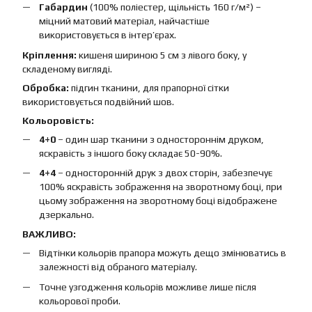
Габардин
(100% поліестер, щільність 160 г/м²) –
міцний матовий матеріал, найчастіше
використовується в інтер’єрах.
Кріплення:
кишеня шириною 5 см з лівого боку, у
складеному вигляді.
Обробка:
підгин тканини, для прапорної сітки
використовується подвійний шов.
Кольоровість:
4+0
– один шар тканини з одностороннім друком,
яскравість з іншого боку складає 50-90%.
4+4
– односторонній друк з двох сторін, забезпечує
100% яскравість зображення на зворотному боці, при
цьому зображення на зворотному боці відображене
дзеркально.
ВАЖЛИВО:
Відтінки кольорів прапора можуть дещо змінюватись в
залежності від обраного матеріалу.
Точне узгодження кольорів можливе лише після
кольорової проби.