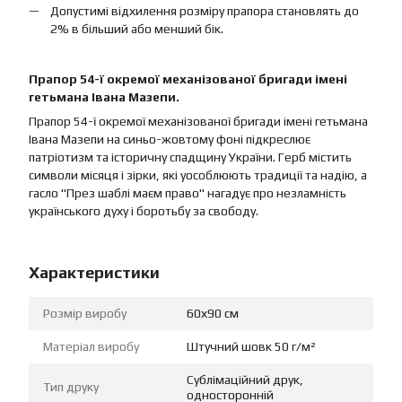
Допустимі відхилення розміру прапора становлять до
2% в більший або менший бік.
Прапор 54-ї окремої механізованої бригади імені
гетьмана Івана Мазепи.
Прапор 54-ї окремої механізованої бригади імені гетьмана
Івана Мазепи на синьо-жовтому фоні підкреслює
патріотизм та історичну спадщину України. Герб містить
символи місяця і зірки, які уособлюють традиції та надію, а
гасло "През шаблі маєм право" нагадує про незламність
українського духу і боротьбу за свободу.
Характеристики
Розмір виробу
60х90 см
Матеріал виробу
Штучний шовк 50 г/м²
Сублімаційний друк,
Тип друку
односторонній