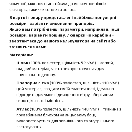
чому зображення стає стійким до впливу зовнішніх
факторів, таких як сонце та волога.
В картці товару представлені найбільш популярні
розміри і варіанти виконання прапорів.
Якщо вам потрібні інші параметри, наприклад, інші
розміри, варіанти пошиву, люверси чи карабіни –
звертайтеся до нашого калькулятора на сайті або
зв'яжіться з нами.
Матеріали:
Шовк
(100% поліестер, щільність 52 г/м²) – легкий,
гладкий матеріал, часто використовується для
зовнішнього декору.
Прапорна сітка
(100% поліестер, щільність 110 г/м²) –
цей матеріал, завдяки своїй еластичності, ідеально
підходить для умов підвищеного вітру, зберігаючи
свою цілісність і міцність.
Атлас
(100% поліестер, щільність 140 г/м²) – тканина з
привабливим блиском на лицьовому боці,
використовується для зовнішнього та внутрішнього
застосування.