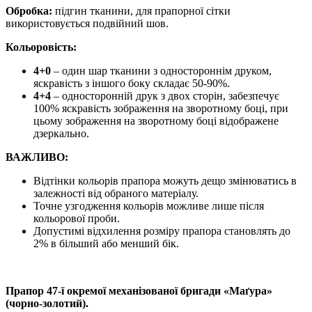
Обробка:
підгин тканини, для прапорної сітки
використовується подвійний шов.
Кольоровість:
4+0
– один шар тканини з одностороннім друком,
яскравість з іншого боку складає 50-90%.
4+4
– односторонній друк з двох сторін, забезпечує
100% яскравість зображення на зворотному боці, при
цьому зображення на зворотному боці відображене
дзеркально.
ВАЖЛИВО:
Відтінки кольорів прапора можуть дещо змінюватись в
залежності від обраного матеріалу.
Точне узгодження кольорів можливе лише після
кольорової проби.
Допустимі відхилення розміру прапора становлять до
2% в більший або менший бік.
Прапор 47-ї окремої механізованої бригади «Маґура»
(чорно-золотий).