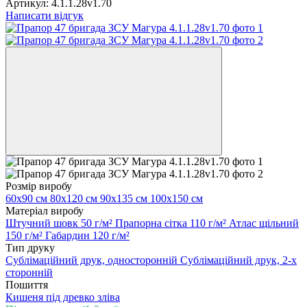
Артикул:
4.1.1.28v1.70
Написати відгук
Розмір виробу
60х90 см
80х120 см
90х135 см
100х150 см
Матеріал виробу
Штучний шовк 50 г/м²
Прапорна сітка 110 г/м²
Атлас щільний
150 г/м²
Габардин 120 г/м²
Тип друку
Сублімаційний друк, односторонній
Сублімаційний друк, 2-х
сторонній
Пошиття
Кишеня під древко зліва