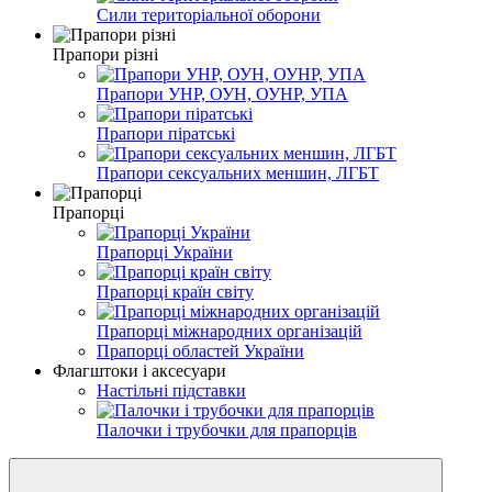
Сили територіальної оборони
Прапори різні
Прапори УНР, ОУН, ОУНР, УПА
Прапори піратські
Прапори сексуальних меншин, ЛГБТ
Прапорці
Прапорці України
Прапорці країн світу
Прапорці міжнародних організацій
Прапорці областей України
Флагштоки і аксесуари
Настільні підставки
Палочки і трубочки для прапорців