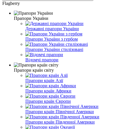
Flagberry
Прапори України
Державні прапори України
Прапори України з гербом
Прапори України стилізовані
Відомчі прапори
Прапори країн світу
Прапори країн Азії
Прапори країн Африки
Прапори країн Європи
Прапори країн Північної Америки
Прапори країн Південної Америки