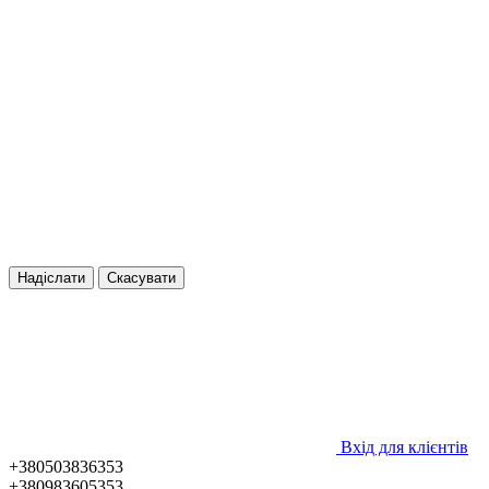
Надіслати
Скасувати
Вхід для клієнтів
+380503836353
+380983605353