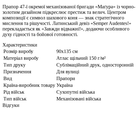
Прапор 47-ї окремої механізованої бригади «Маґура» із чорно-
золотим дизайном підкреслює престиж та велич. Центром
композиції є символ шахового коня — знак стратегічного
мислення та рішучості. Латинський девіз «Semper Audentes!»
перекладається як «Завжди відважні!», додаючи особливого
духу гідності та бойової готовності.
Характеристики
Розмір виробу
90х135 см
Матеріал виробу
Атлас щільний 150 г/м²
Тип друку
Сублімаційний друк, односторонній
Призначення
Для вулиці
Вид
Прапори
Країна-виробник товару
Україна
Рід військ
Сухопутні війська
Тип військ
Механізовані війська
Відгуки