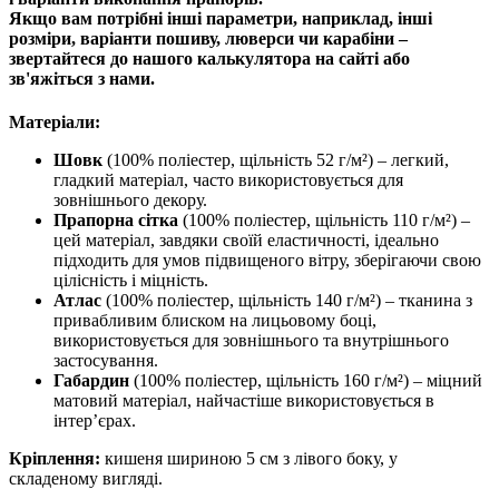
Якщо вам потрібні інші параметри, наприклад, інші
розміри, варіанти пошиву, люверси чи карабіни –
звертайтеся до нашого калькулятора на сайті або
зв'яжіться з нами.
Матеріали:
Шовк
(100% поліестер, щільність 52 г/м²) – легкий,
гладкий матеріал, часто використовується для
зовнішнього декору.
Прапорна сітка
(100% поліестер, щільність 110 г/м²) –
цей матеріал, завдяки своїй еластичності, ідеально
підходить для умов підвищеного вітру, зберігаючи свою
цілісність і міцність.
Атлас
(100% поліестер, щільність 140 г/м²) – тканина з
привабливим блиском на лицьовому боці,
використовується для зовнішнього та внутрішнього
застосування.
Габардин
(100% поліестер, щільність 160 г/м²) – міцний
матовий матеріал, найчастіше використовується в
інтер’єрах.
Кріплення:
кишеня шириною 5 см з лівого боку, у
складеному вигляді.