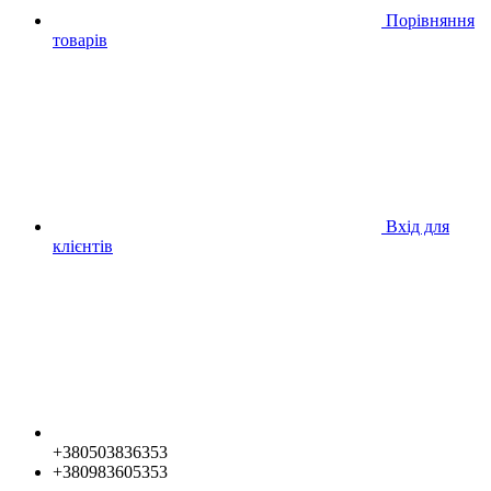
Порівняння
товарів
Вхід для
клієнтів
+380503836353
+380983605353