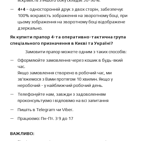
яскравість з іншого боку складає 50-90%.
4+4
– односторонній друк з двох сторін, забезпечує
100% яскравість зображення на зворотному боці, при
цьому зображення на зворотному боці відображене
дзеркально.
Як купити прапор 4-та оперативно-тактична група
спеціального призначення в Києві та Україні?
Замовити прапор можете одним з таких способів:
Оформлюйте замовлення через кошик в будь-який
час.
Якщо замовлення створено в робочий час, ми
зв'яжемося з Вами протягом 10 хвилин. Якщо у
неробочий - у найближчий робочий день.
Телефонуйте нам, завжди з задоволенням
проконсультуємо і відповімо на всі запитання
Пишіть в Telegram чи Viber.
Працюємо: Пн-Пт. З 9 до 17
ВАЖЛИВО: