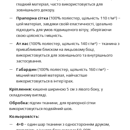
гладкий матеріал, часто використовується для
зовнішнього декору.
Прапорна сітка
(100% поліестер, щільність 110 г/м²) –
цей матеріал, завдяки своїй еластичності, ідеально
підходить для умов підвищеного вітру, зберігаючи
свою цілісність і міцність.
Атлас
(100% поліестер, щільність 140 г/м²) – тканина з
привабливим блиском на лицьовому боці,
використовується для зовнішнього та внутрішнього
застосування.
Габардин
(100% поліестер, щільність 160 г/м²) –
міцний матовий матеріал, найчастіше
використовується в інтер’єрах.
Кріплення:
кишеня шириною 5 см з лівого боку, у
складеному вигляді.
Обробка:
підгин тканини, для прапорної сітки
використовується подвійний шов.
Кольоровість:
4+0
– один шар тканини з одностороннім друком,