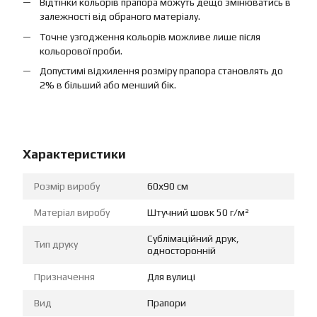
Відтінки кольорів прапора можуть дещо змінюватись в
залежності від обраного матеріалу.
Точне узгодження кольорів можливе лише після
кольорової проби.
Допустимі відхилення розміру прапора становлять до
2% в більший або менший бік.
Характеристики
Розмір виробу
60х90 см
Матеріал виробу
Штучний шовк 50 г/м²
Сублімаційний друк,
Тип друку
односторонній
Призначення
Для вулиці
Вид
Прапори