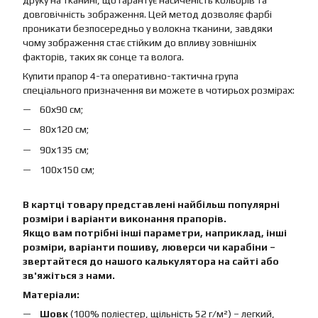
друку на тканині, що гарантує насиченість кольорів та
довговічність зображення. Цей метод дозволяє фарбі
проникати безпосередньо у волокна тканини, завдяки
чому зображення стає стійким до впливу зовнішніх
факторів, таких як сонце та волога.
Купити прапор 4-та оперативно-тактична група
спеціального призначення ви можете в чотирьох розмірах:
60х90 см;
80х120 см;
90х135 см;
100х150 см;
В картці товару представлені найбільш популярні
розміри і варіанти виконання прапорів.
Якщо вам потрібні інші параметри, наприклад, інші
розміри, варіанти пошиву, люверси чи карабіни –
звертайтеся до нашого калькулятора на сайті або
зв'яжіться з нами.
Матеріали:
Шовк
(100% поліестер, щільність 52 г/м²) – легкий,