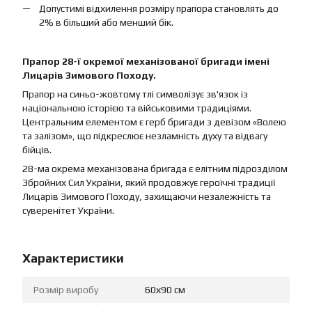
Допустимі відхилення розміру прапора становлять до
2% в більший або менший бік.
Прапор 28-ї окремої механізованої бригади імені
Лицарів Зимового Походу.
Прапор на синьо-жовтому тлі символізує зв'язок із
національною історією та військовими традиціями.
Центральним елементом є герб бригади з девізом «Волею
та залізом», що підкреслює незламність духу та відвагу
бійців.
28-ма окрема механізована бригада є елітним підрозділом
Збройних Сил України, який продовжує героїчні традиції
Лицарів Зимового Походу, захищаючи незалежність та
суверенітет України.
Характеристики
Розмір виробу
60х90 см