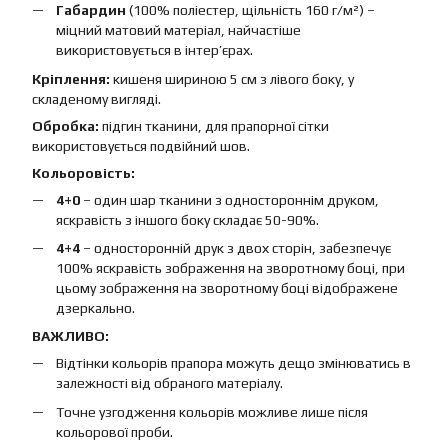
Габардин
(100% поліестер, щільність 160 г/м²) –
міцний матовий матеріал, найчастіше
використовується в інтер’єрах.
Кріплення:
кишеня шириною 5 см з лівого боку, у
складеному вигляді.
Обробка:
підгин тканини, для прапорної сітки
використовується подвійний шов.
Кольоровість:
4+0
– один шар тканини з одностороннім друком,
яскравість з іншого боку складає 50-90%.
4+4
– односторонній друк з двох сторін, забезпечує
100% яскравість зображення на зворотному боці, при
цьому зображення на зворотному боці відображене
дзеркально.
ВАЖЛИВО:
Відтінки кольорів прапора можуть дещо змінюватись в
залежності від обраного матеріалу.
Точне узгодження кольорів можливе лише після
кольорової проби.