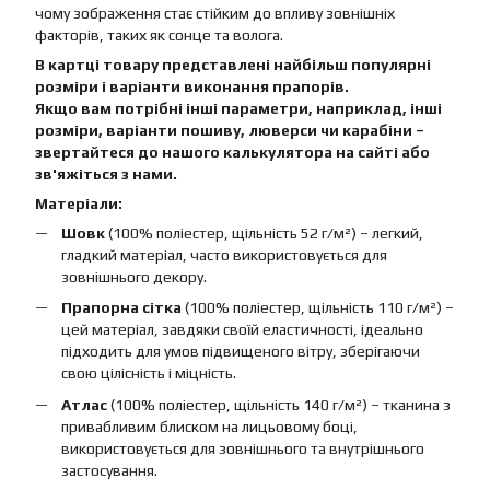
чому зображення стає стійким до впливу зовнішніх
факторів, таких як сонце та волога.
В картці товару представлені найбільш популярні
розміри і варіанти виконання прапорів.
Якщо вам потрібні інші параметри, наприклад, інші
розміри, варіанти пошиву, люверси чи карабіни –
звертайтеся до нашого калькулятора на сайті або
зв'яжіться з нами.
Матеріали:
Шовк
(100% поліестер, щільність 52 г/м²) – легкий,
гладкий матеріал, часто використовується для
зовнішнього декору.
Прапорна сітка
(100% поліестер, щільність 110 г/м²) –
цей матеріал, завдяки своїй еластичності, ідеально
підходить для умов підвищеного вітру, зберігаючи
свою цілісність і міцність.
Атлас
(100% поліестер, щільність 140 г/м²) – тканина з
привабливим блиском на лицьовому боці,
використовується для зовнішнього та внутрішнього
застосування.