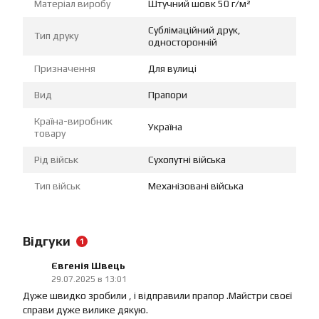
Матеріал виробу
Штучний шовк 50 г/м²
Сублімаційний друк,
Тип друку
односторонній
Призначення
Для вулиці
Вид
Прапори
Країна-виробник
Україна
товару
Рід військ
Сухопутні війська
Тип військ
Механізовані війська
Відгуки
1
Євгенія Швець
29.07.2025 в 13:01
Дуже швидко зробили , і відправили прапор .Майстри своєї
справи дуже вилике дякую.