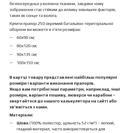
безпосередньо у волокна тканини, завдяки чому
зображення стає стійким до впливу зовнішніх факторів,
таких як сонце та волога.
Купити прапор 250 окремий батальйон територіальної
оборони ви можете в п’яти розмірах:
60х90 см;
80х120 см;
90х135 см;
100х150 см;
В картці товару представлені найбільш популярні
розміри і варіанти виконання прапорів.
Якщо вам потрібні інші параметри, наприклад, інші
розміри, варіанти пошиву, люверси чи карабіни –
звертайтеся до нашого калькулятора на сайті або
зв'яжіться з нами.
Матеріали:
Шовк
(100% поліестер, щільність 52 г/м²) – легкий,
гладкий матеріал, часто використовується для