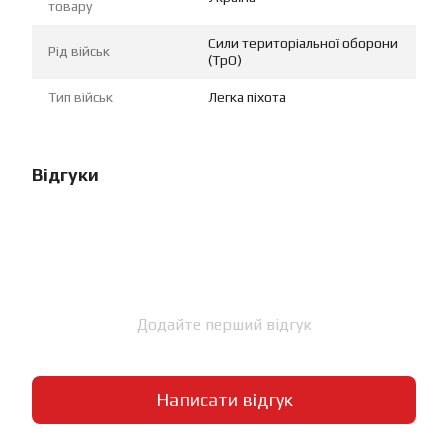
товару
Сили територіальної оборони
Рід військ
(ТрО)
Тип військ
Легка піхота
Відгуки
Додайте перший відгук
Написати відгук