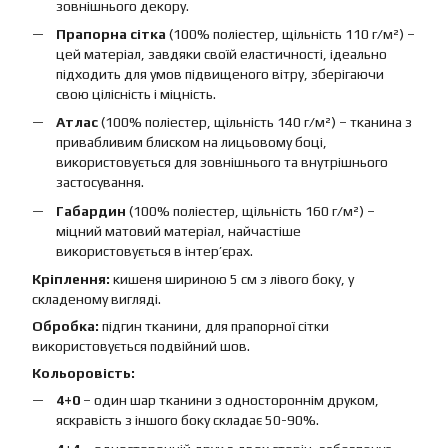
зовнішнього декору.
Прапорна сітка
(100% поліестер, щільність 110 г/м²) –
цей матеріал, завдяки своїй еластичності, ідеально
підходить для умов підвищеного вітру, зберігаючи
свою цілісність і міцність.
Атлас
(100% поліестер, щільність 140 г/м²) – тканина з
привабливим блиском на лицьовому боці,
використовується для зовнішнього та внутрішнього
застосування.
Габардин
(100% поліестер, щільність 160 г/м²) –
міцний матовий матеріал, найчастіше
використовується в інтер’єрах.
Кріплення:
кишеня шириною 5 см з лівого боку, у
складеному вигляді.
Обробка:
підгин тканини, для прапорної сітки
використовується подвійний шов.
Кольоровість:
4+0
– один шар тканини з одностороннім друком,
яскравість з іншого боку складає 50-90%.