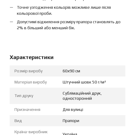
Точне узгодження кольорів можливе лише після
кольорової проби.
Допустимі відхилення розміру прапора становлять до
2% в більший або менший бік.
Характеристики
Розмір виробу
60х90 см
Матеріал виробу
Штучний шовк 50 г/м²
Сублімаційний друк,
Тип друку
односторонній
Призначення
Для вулиці
Вид
Прапори
Країна-виробник
Україна