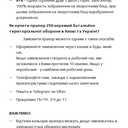
4+4
– односторонній друк з двох сторін, забезпечує
100% яскравість зображення на зворотному боці, при
цьому зображення на зворотному боці відображене
дзеркально.
Як купити прапор 250 окремий батальйон
територіальної оборони в Києві та Україні?
Замовити прапор можете одним з таких способів:
Оформлюйте замовлення через кошик в будь-який
час.
Якщо замовлення створено в робочий час, ми
зв'яжемося з Вами протягом 10 хвилин. Якщо у
неробочий - у найближчий робочий день.
Телефонуйте нам, завжди з задоволенням
проконсультуємо і відповімо на всі запитання
Пишіть в Telegram чи Viber.
Працюємо: Пн-Пт. З 9 до 17
ВАЖЛИВО:
Відтінки кольорів прапора можуть дещо змінюватись в
залежності від обраного матеріалу.