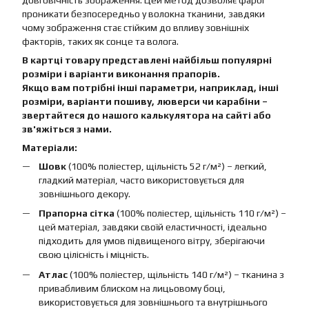
довговічність зображення. Цей метод дозволяє фарбі
проникати безпосередньо у волокна тканини, завдяки
чому зображення стає стійким до впливу зовнішніх
факторів, таких як сонце та волога.
В картці товару представлені найбільш популярні
розміри і варіанти виконання прапорів.
Якщо вам потрібні інші параметри, наприклад, інші
розміри, варіанти пошиву, люверси чи карабіни –
звертайтеся до нашого калькулятора на сайті або
зв'яжіться з нами.
Матеріали:
Шовк
(100% поліестер, щільність 52 г/м²) – легкий,
гладкий матеріал, часто використовується для
зовнішнього декору.
Прапорна сітка
(100% поліестер, щільність 110 г/м²) –
цей матеріал, завдяки своїй еластичності, ідеально
підходить для умов підвищеного вітру, зберігаючи
свою цілісність і міцність.
Атлас
(100% поліестер, щільність 140 г/м²) – тканина з
привабливим блиском на лицьовому боці,
використовується для зовнішнього та внутрішнього