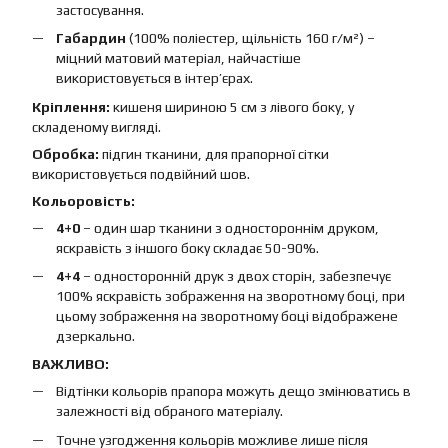
застосування.
Габардин
(100% поліестер, щільність 160 г/м²) –
міцний матовий матеріал, найчастіше
використовується в інтер’єрах.
Кріплення:
кишеня шириною 5 см з лівого боку, у
складеному вигляді.
Обробка:
підгин тканини, для прапорної сітки
використовується подвійний шов.
Кольоровість:
4+0
– один шар тканини з одностороннім друком,
яскравість з іншого боку складає 50-90%.
4+4
– односторонній друк з двох сторін, забезпечує
100% яскравість зображення на зворотному боці, при
цьому зображення на зворотному боці відображене
дзеркально.
ВАЖЛИВО:
Відтінки кольорів прапора можуть дещо змінюватись в
залежності від обраного матеріалу.
Точне узгодження кольорів можливе лише після