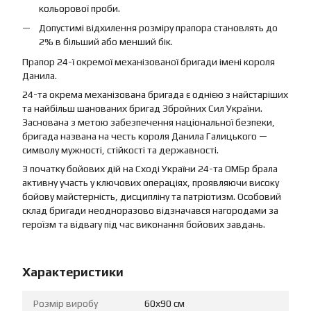
кольорової проби.
Допустимі відхилення розміру прапора становлять до
2% в більший або менший бік.
Прапор 24-ї окремої механізованої бригади імені короля
Данила.
24-та окрема механізована бригада є однією з найстаріших
та найбільш шанованих бригад Збройних Сил України.
Заснована з метою забезпечення національної безпеки,
бригада названа на честь короля Данила Галицького —
символу мужності, стійкості та державності.
З початку бойових дій на Сході України 24-та ОМБр брала
активну участь у ключових операціях, проявляючи високу
бойову майстерність, дисципліну та патріотизм. Особовий
склад бригади неодноразово відзначався нагородами за
героїзм та відвагу під час виконання бойових завдань.
Характеристики
Розмір виробу
60х90 см