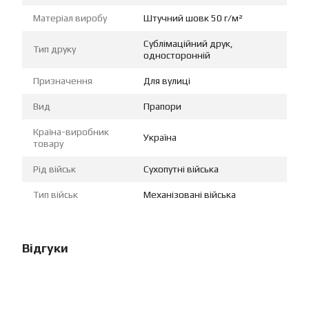
Матеріал виробу
Штучний шовк 50 г/м²
Сублімаційний друк,
Тип друку
односторонній
Призначення
Для вулиці
Вид
Прапори
Країна-виробник
Україна
товару
Рід військ
Сухопутні війська
Тип військ
Механізовані війська
Відгуки