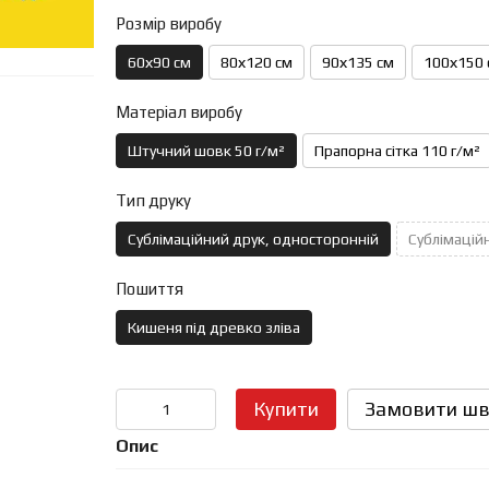
Розмір виробу
60х90 см
80х120 см
90х135 см
100х150 
Матеріал виробу
Штучний шовк 50 г/м²
Прапорна сітка 110 г/м²
Тип друку
Сублімаційний друк, односторонній
Сублімаційн
Пошиття
Кишеня під древко зліва
Купити
Замовити шв
Опис