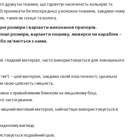
 друку на тканині, що гарантує насиченість кольорів та
бі проникати безпосередньо у волокна тканини, завдяки чому
в, таких як сонце та волога.
ні розміри і варіанти виконання прапорів.
інші розміри, варіанти пошиву, люверси чи карабіни –
бо зв'яжіться з нами.
ий, гладкий матеріал, часто використовується для зовнішнього
г/м²) – цей матеріал, завдяки своїй еластичності, ідеально
свою цілісність і міцність.
канина з привабливим блиском на лицьовому боці,
го застосування.
 – міцний матовий матеріал, найчастіше використовується в
ладеному вигляді.
ристовується подвійний шов.