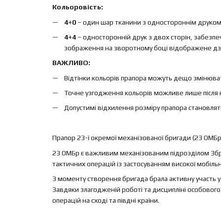
Кольоровість:
4+0
– один шар тканини з одностороннім друком, 
4+4
– односторонній друк з двох сторін, забезп
зображення на зворотному боці відображене дз
ВАЖЛИВО:
Відтінки кольорів прапора можуть дещо змінюват
Точне узгодження кольорів можливе лише після 
Допустимі відхилення розміру прапора становлят
Прапор 23-ї окремої механізованої бригади (23 ОМБр
23 ОМБр є важливим механізованим підрозділом Збро
тактичних операцій із застосуванням високої мобільн
З моменту створення бригада брала активну участь у 
Завдяки злагодженій роботі та дисципліні особового
операцій на сході та півдні країни.