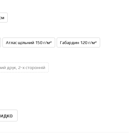
см
Атлас щільний 150 г/м²
Габардин 120 г/м²
ий друк, 2-х сторонній
идко