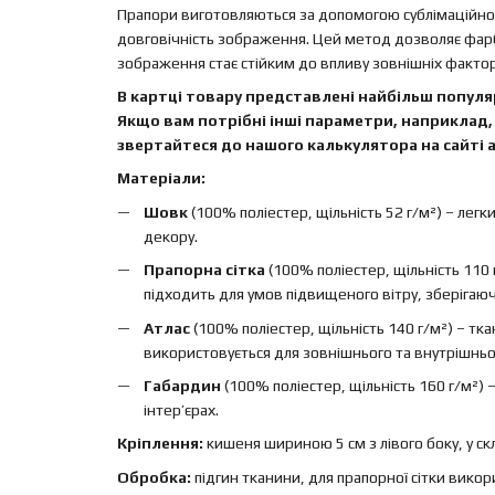
Прапори виготовляються за допомогою сублімаційного
довговічність зображення. Цей метод дозволяє фар
зображення стає стійким до впливу зовнішніх факторі
В картці товару представлені найбільш популяр
Якщо вам потрібні інші параметри, наприклад, 
звертайтеся до нашого калькулятора на сайті а
Матеріали:
Шовк
(100% поліестер, щільність 52 г/м²) – легк
декору.
Прапорна сітка
(100% поліестер, щільність 110 
підходить для умов підвищеного вітру, зберігаючи 
Атлас
(100% поліестер, щільність 140 г/м²) – т
використовується для зовнішнього та внутрішньо
Габардин
(100% поліестер, щільність 160 г/м²)
інтер’єрах.
Кріплення:
кишеня шириною 5 см з лівого боку, у ск
Обробка:
підгин тканини, для прапорної сітки вико