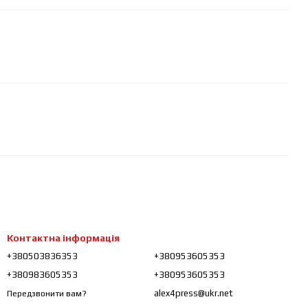
Контактна інформація
+380503836353
+380953605353
+380983605353
+380953605353
alex4press@ukr.net
Передзвонити вам?