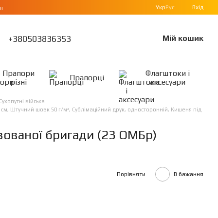
Укр
Рус
Вхід
н
+380503836353
Мій кошик
Прапори
Флагштоки і
Прапорці
різні
аксесуари
Сухопутні війська
 см, Штучний шовк 50 г/м², Сублімаційний друк, односторонній, Кишеня під
зованої бригади (23 ОМБр)
Порівняти
В бажання