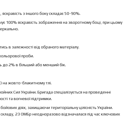
яскравість з іншого боку складає 50-90%.
ечує 100% яскравість зображення на зворотному боці, при цьому
еркально.
ись в залежності від обраного матеріалу.
кольорової проби.
ь до 2% в більший або менший бік.
) на жовто-блакитному тлі.
йних Сил України. Бригада спеціалізується на проведенні
ості та вогневої підтримки.
бойових діях, захищаючи територіальну цілісність України.
 складу, 23 ОМБр неодноразово відзначалася під час ключових