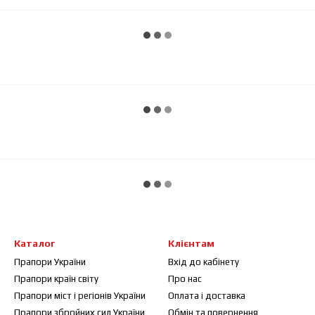
Каталог
Клієнтам
Прапори України
Вхід до кабінету
Прапори країн світу
Про нас
Прапори міст і регіонів України
Оплата і доставка
Прапори збройних сил України
Обмін та повернення