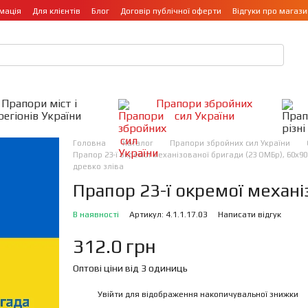
мація
Для клієнтів
Блог
Договір публічної оферти
Відгуки про магази
Прапори міст і
Прапори збройних
регіонів України
сил України
Головна
Каталог
Прапори збройних сил України
Прапор 23-ї окремої механізованої бригади (23 ОМБр), 60х90
древко зліва
Прапор 23-ї окремої механі
В наявності
Артикул: 4.1.1.17.03
Написати відгук
312.0 грн
Оптові ціни від 3 одиниць
Увійти
для відображення накопичувальної знижки
%