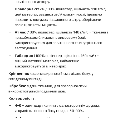
зовнішнього декору.
Прапорна сітка
(100% поліестер, щільність 110 г/м²) –
цей матеріал, завдяки своїй еластичності, ідеально
підходить для умов підвищеного вітру, зберігаючи
свою цілісність і міцність.
Атлас
(100% поліестер, щільність 140 г/м²) – тканина з
привабливим блиском на лицьовому боці,
використовується для зовнішнього та внутрішнього
застосування.
Габардин
(100% поліестер, щільність 160 г/м²) –
міцний матовий матеріал, найчастіше
використовується в інтер’єрах.
Кріплення:
кишеня шириною 5 см з лівого боку, у
складеному вигляді.
Обробка:
підгин тканини, для прапорної сітки
використовується подвійний шов.
Кольоровість:
4+0
– один шар тканини з одностороннім друком,
яскравість з іншого боку складає 50-90%.