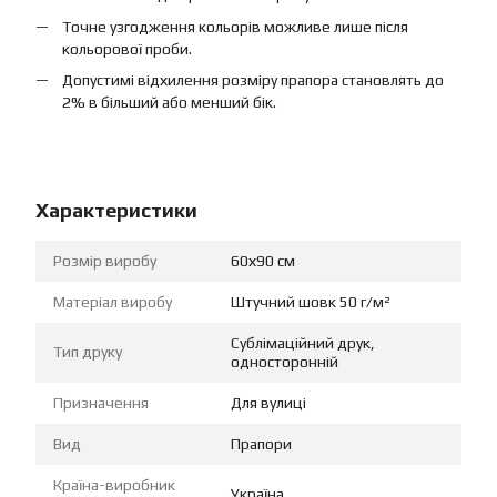
Точне узгодження кольорів можливе лише після
кольорової проби.
Допустимі відхилення розміру прапора становлять до
2% в більший або менший бік.
Характеристики
Розмір виробу
60х90 см
Матеріал виробу
Штучний шовк 50 г/м²
Сублімаційний друк,
Тип друку
односторонній
Призначення
Для вулиці
Вид
Прапори
Країна-виробник
Україна