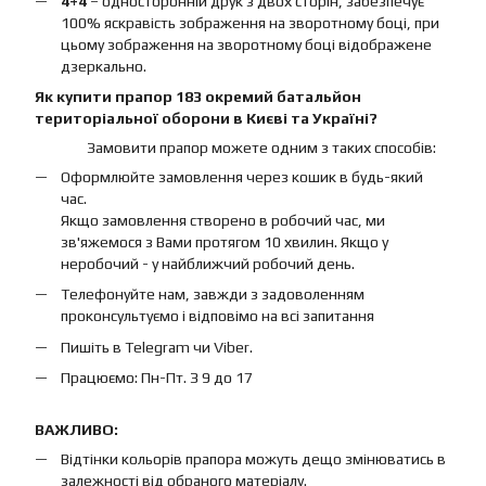
4+4
– односторонній друк з двох сторін, забезпечує
100% яскравість зображення на зворотному боці, при
цьому зображення на зворотному боці відображене
дзеркально.
Як купити прапор 183 окремий батальйон
територіальної оборони в Києві та Україні?
Замовити прапор можете одним з таких способів:
Оформлюйте замовлення через кошик в будь-який
час.
Якщо замовлення створено в робочий час, ми
зв'яжемося з Вами протягом 10 хвилин. Якщо у
неробочий - у найближчий робочий день.
Телефонуйте нам, завжди з задоволенням
проконсультуємо і відповімо на всі запитання
Пишіть в Telegram чи Viber.
Працюємо: Пн-Пт. З 9 до 17
ВАЖЛИВО:
Відтінки кольорів прапора можуть дещо змінюватись в
залежності від обраного матеріалу.