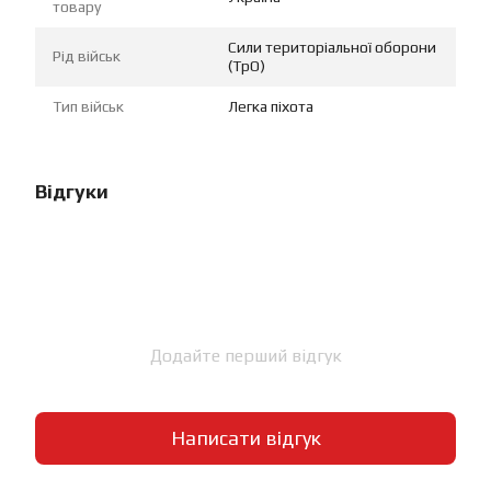
товару
Сили територіальної оборони
Рід військ
(ТрО)
Тип військ
Легка піхота
Відгуки
Додайте перший відгук
Написати відгук