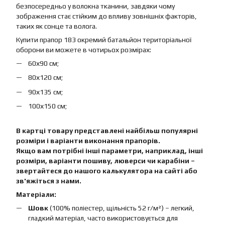
безпосередньо у волокна тканини, завдяки чому
зображення стає стійким до впливу зовнішніх факторів,
таких як сонце та волога.
Купити прапор 183 окремий батальйон територіальної
оборони ви можете в чотирьох розмірах:
60х90 см;
80х120 см;
90х135 см;
100х150 см;
В картці товару представлені найбільш популярні
розміри і варіанти виконання прапорів.
Якщо вам потрібні інші параметри, наприклад, інші
розміри, варіанти пошиву, люверси чи карабіни –
звертайтеся до нашого калькулятора на сайті або
зв'яжіться з нами.
Матеріали:
Шовк
(100% поліестер, щільність 52 г/м²) – легкий,
гладкий матеріал, часто використовується для