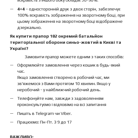
яскравість з іншого боку складає 50-90%.
4+4
– односторонній друк з двох сторін, забезпечує
100% яскравість зображення на зворотному боці, при
цьому зображення на зворотному боці відображене
дзеркально.
Як купити прапор 182 окремий батальйон
територіальної оборони синьо-жовтий в Києві та
Україні?
Замовити прапор можете одним з таких способів:
Оформлюйте замовлення через кошик в будь-який
час.
Якщо замовлення створено в робочий час, ми
зв'яжемося з Вами протягом 10 хвилин. Якщо у
неробочий - у найближчий робочий день.
Телефонуйте нам, завжди з задоволенням
проконсультуємо і відповімо на всі запитання
Пишіть в Telegram чи Viber.
Працюємо: Пн-Пт. З 9 до 17
ВАЖЛИВО: