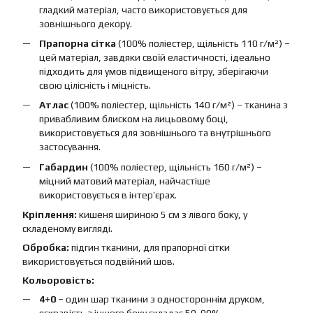
гладкий матеріал, часто використовується для
зовнішнього декору.
Прапорна сітка
(100% поліестер, щільність 110 г/м²) –
цей матеріал, завдяки своїй еластичності, ідеально
підходить для умов підвищеного вітру, зберігаючи
свою цілісність і міцність.
Атлас
(100% поліестер, щільність 140 г/м²) – тканина з
привабливим блиском на лицьовому боці,
використовується для зовнішнього та внутрішнього
застосування.
Габардин
(100% поліестер, щільність 160 г/м²) –
міцний матовий матеріал, найчастіше
використовується в інтер’єрах.
Кріплення:
кишеня шириною 5 см з лівого боку, у
складеному вигляді.
Обробка:
підгин тканини, для прапорної сітки
використовується подвійний шов.
Кольоровість:
4+0
– один шар тканини з одностороннім друком,