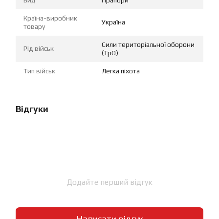
Країна-виробник
Україна
товару
Сили територіальної оборони
Рід військ
(ТрО)
Тип військ
Легка піхота
Відгуки
Додайте перший відгук
Написати відгук