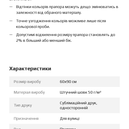
Відтінки кольорів прапора можуть дещо змінюватись в
залежності від обраного матеріалу.
Точне узгодження кольорів можливе лише після
кольорової проби.
Допустимі відхилення розміру прапора становлять до
2% в більший або менший бік.
Характеристики
Розмір виробу
60х90 см
Матеріал виробу
Штучний шовк 50 г/м²
Сублімаційний друк,
Тип друку
односторонній
Призначення
Для вулиці
Вид
Прапори