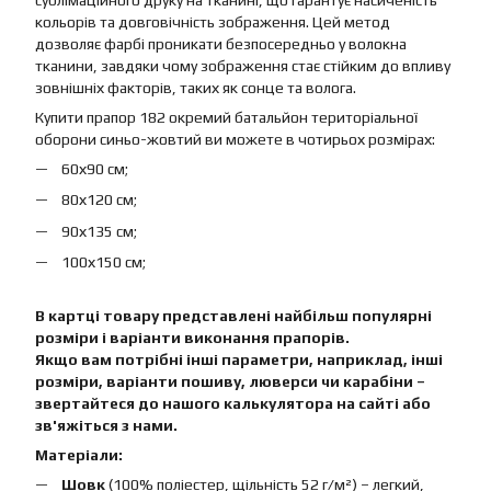
сублімаційного друку на тканині, що гарантує насиченість
кольорів та довговічність зображення. Цей метод
дозволяє фарбі проникати безпосередньо у волокна
тканини, завдяки чому зображення стає стійким до впливу
зовнішніх факторів, таких як сонце та волога.
Купити прапор 182 окремий батальйон територіальної
оборони синьо-жовтий ви можете в чотирьох розмірах:
60х90 см;
80х120 см;
90х135 см;
100х150 см;
В картці товару представлені найбільш популярні
розміри і варіанти виконання прапорів.
Якщо вам потрібні інші параметри, наприклад, інші
розміри, варіанти пошиву, люверси чи карабіни –
звертайтеся до нашого калькулятора на сайті або
зв'яжіться з нами.
Матеріали:
Шовк
(100% поліестер, щільність 52 г/м²) – легкий,