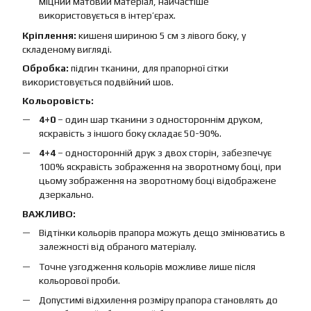
міцний матовий матеріал, найчастіше
використовується в інтер’єрах.
Кріплення:
кишеня шириною 5 см з лівого боку, у
складеному вигляді.
Обробка:
підгин тканини, для прапорної сітки
використовується подвійний шов.
Кольоровість:
4+0
– один шар тканини з одностороннім друком,
яскравість з іншого боку складає 50-90%.
4+4
– односторонній друк з двох сторін, забезпечує
100% яскравість зображення на зворотному боці, при
цьому зображення на зворотному боці відображене
дзеркально.
ВАЖЛИВО:
Відтінки кольорів прапора можуть дещо змінюватись в
залежності від обраного матеріалу.
Точне узгодження кольорів можливе лише після
кольорової проби.
Допустимі відхилення розміру прапора становлять до