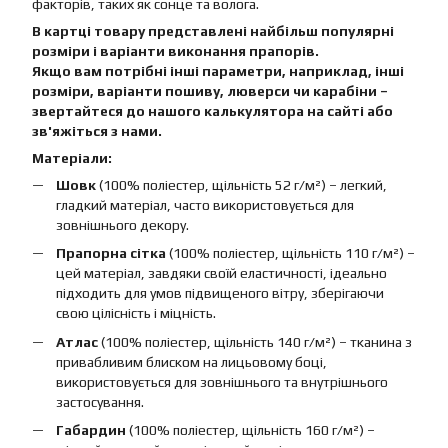
факторів, таких як сонце та волога.
В картці товару представлені найбільш популярні
розміри і варіанти виконання прапорів.
Якщо вам потрібні інші параметри, наприклад, інші
розміри, варіанти пошиву, люверси чи карабіни –
звертайтеся до нашого калькулятора на сайті або
зв'яжіться з нами.
Матеріали:
Шовк
(100% поліестер, щільність 52 г/м²) – легкий,
гладкий матеріал, часто використовується для
зовнішнього декору.
Прапорна сітка
(100% поліестер, щільність 110 г/м²) –
цей матеріал, завдяки своїй еластичності, ідеально
підходить для умов підвищеного вітру, зберігаючи
свою цілісність і міцність.
Атлас
(100% поліестер, щільність 140 г/м²) – тканина з
привабливим блиском на лицьовому боці,
використовується для зовнішнього та внутрішнього
застосування.
Габардин
(100% поліестер, щільність 160 г/м²) –