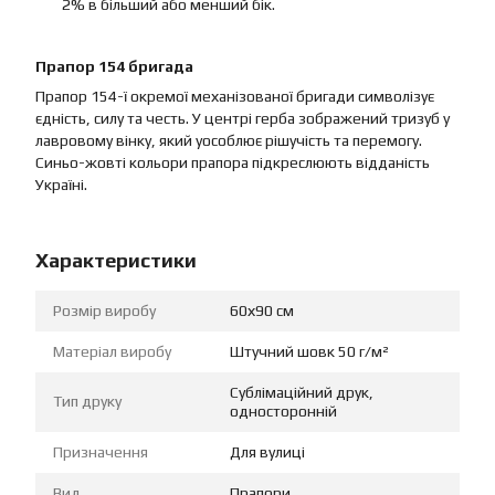
2% в більший або менший бік.
Прапор 154 бригада
Прапор 154-ї окремої механізованої бригади символізує
єдність, силу та честь. У центрі герба зображений тризуб у
лавровому вінку, який уособлює рішучість та перемогу.
Синьо-жовті кольори прапора підкреслюють відданість
Україні.
Характеристики
Розмір виробу
60х90 см
Матеріал виробу
Штучний шовк 50 г/м²
Сублімаційний друк,
Тип друку
односторонній
Призначення
Для вулиці
Вид
Прапори