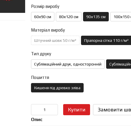
Розмір виробу
60х90 см
80х120 см
90х135 см
100х150 
Матеріал виробу
Штучний шовк 50 г/м²
Прапорна сітка 110 г/м²
Тип друку
Сублімаційний друк, односторонній
Сублімаційн
Пошиття
Кишеня під древко зліва
Купити
Замовити шв
Опис