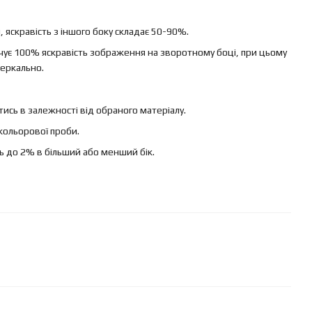
яскравість з іншого боку складає 50-90%.
ечує 100% яскравість зображення на зворотному боці, при цьому
еркально.
ись в залежності від обраного матеріалу.
кольорової проби.
ь до 2% в більший або менший бік.