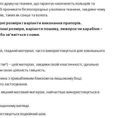
 друку на тканині, що гарантує насиченість кольорів та
бі проникати безпосередньо у волокна тканини, завдяки чому
в, таких як сонце та волога.
ні розміри і варіанти виконання прапорів.
інші розміри, варіанти пошиву, люверси чи карабіни –
бо зв'яжіться з нами.
ий, гладкий матеріал, часто використовується для зовнішнього
г/м²) – цей матеріал, завдяки своїй еластичності, ідеально
свою цілісність і міцність.
канина з привабливим блиском на лицьовому боці,
го застосування.
 – міцний матовий матеріал, найчастіше використовується в
ладеному вигляді.
ристовується подвійний шов.