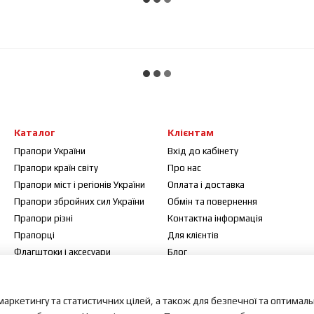
Каталог
Клієнтам
Прапори України
Вхід до кабінету
Прапори країн світу
Про нас
Прапори міст і регіонів України
Оплата і доставка
Прапори збройних сил України
Обмін та повернення
Прапори різні
Контактна інформація
Прапорці
Для клієнтів
Флагштоки і аксесуари
Блог
Договір публічної оферти
Відгуки про магазин
маркетингу та статистичних цілей, а також для безпечної та оптимал
Мапа сайту