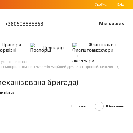
Укр
Рус
Вхід
н
+380503836353
Мій кошик
Прапори
Флагштоки і
Прапорці
різні
аксесуари
Сухопутні війська
рапорна сітка 110 г/м², Сублімаційний друк, 2-х сторонній, Кишеня під
еханізована бригада)
и відгук
Порівняти
В бажання