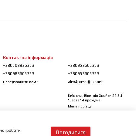
Контактна інформація
+380503836353
+380953605353
+380983605353
+380953605353
alex4press@ukr.net
Передзвонити вам?
Київ вул. Вікетнія Хвойки 21 БЦ
"Веста" 4 прохідна
Мапа проїзду
ьної роботи
Погодитися