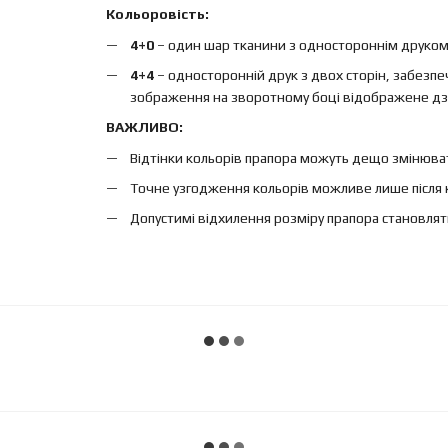
Кольоровість:
4+0
– один шар тканини з одностороннім друком, 
4+4
– односторонній друк з двох сторін, забезп
зображення на зворотному боці відображене дз
ВАЖЛИВО:
Відтінки кольорів прапора можуть дещо змінюват
Точне узгодження кольорів можливе лише після 
Допустимі відхилення розміру прапора становлят