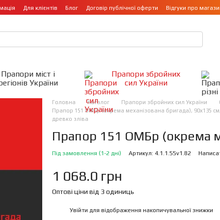
мація
Для клієнтів
Блог
Договір публічної оферти
Відгуки про магази
Прапори міст і
Прапори збройних
регіонів України
сил України
Головна
Каталог
Прапори збройних сил України
Прапор 151 ОМБр (окрема механізована бригада), 90х135 см, П
древко зліва
Прапор 151 ОМБр (окрема м
Під замовлення (1-2 дні)
Артикул: 4.1.1.55v1.82
Написат
1 068.0 грн
Оптові ціни від 3 одиниць
Увійти
для відображення накопичувальної знижки
%