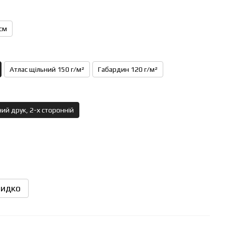
см
Атлас щільний 150 г/м²
Габардин 120 г/м²
ий друк, 2-х сторонній
идко