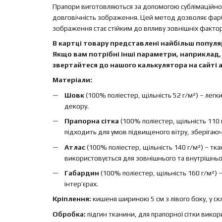
Прапори виготовляються за допомогою сублімаційного
довговічність зображення. Цей метод дозволяє фар
зображення стає стійким до впливу зовнішніх факторі
В картці товару представлені найбільш популяр
Якщо вам потрібні інші параметри, наприклад, 
звертайтеся до нашого калькулятора на сайті а
Матеріали:
Шовк
(100% поліестер, щільність 52 г/м²) – легк
декору.
Прапорна сітка
(100% поліестер, щільність 110 
підходить для умов підвищеного вітру, зберігаючи 
Атлас
(100% поліестер, щільність 140 г/м²) – т
використовується для зовнішнього та внутрішньо
Габардин
(100% поліестер, щільність 160 г/м²)
інтер’єрах.
Кріплення:
кишеня шириною 5 см з лівого боку, у ск
Обробка:
підгин тканини, для прапорної сітки вико