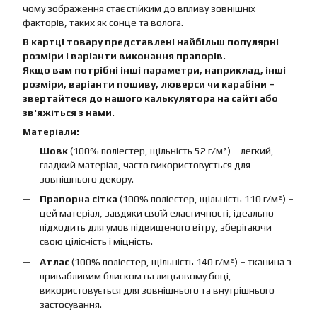
чому зображення стає стійким до впливу зовнішніх
факторів, таких як сонце та волога.
В картці товару представлені найбільш популярні
розміри і варіанти виконання прапорів.
Якщо вам потрібні інші параметри, наприклад, інші
розміри, варіанти пошиву, люверси чи карабіни –
звертайтеся до нашого калькулятора на сайті або
зв'яжіться з нами.
Матеріали:
Шовк
(100% поліестер, щільність 52 г/м²) – легкий,
гладкий матеріал, часто використовується для
зовнішнього декору.
Прапорна сітка
(100% поліестер, щільність 110 г/м²) –
цей матеріал, завдяки своїй еластичності, ідеально
підходить для умов підвищеного вітру, зберігаючи
свою цілісність і міцність.
Атлас
(100% поліестер, щільність 140 г/м²) – тканина з
привабливим блиском на лицьовому боці,
використовується для зовнішнього та внутрішнього
застосування.