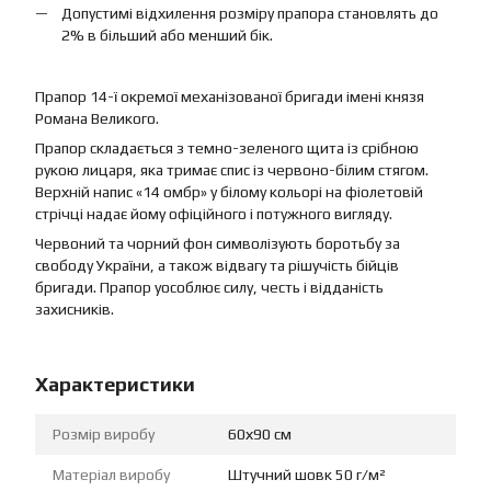
Допустимі відхилення розміру прапора становлять до
2% в більший або менший бік.
Прапор 14-ї окремої механізованої бригади імені князя
Романа Великого.
Прапор складається з темно-зеленого щита із срібною
рукою лицаря, яка тримає спис із червоно-білим стягом.
Верхній напис «14 омбр» у білому кольорі на фіолетовій
стрічці надає йому офіційного і потужного вигляду.
Червоний та чорний фон символізують боротьбу за
свободу України, а також відвагу та рішучість бійців
бригади. Прапор уособлює силу, честь і відданість
захисників.
Характеристики
Розмір виробу
60х90 см
Матеріал виробу
Штучний шовк 50 г/м²