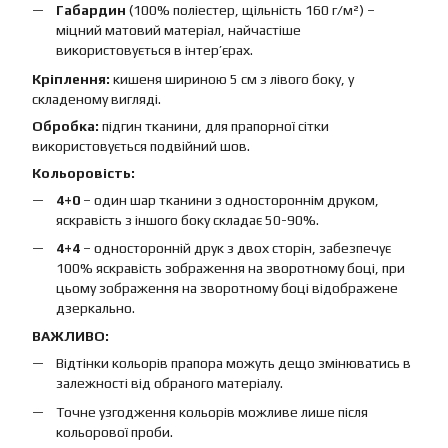
Габардин
(100% поліестер, щільність 160 г/м²) –
міцний матовий матеріал, найчастіше
використовується в інтер’єрах.
Кріплення:
кишеня шириною 5 см з лівого боку, у
складеному вигляді.
Обробка:
підгин тканини, для прапорної сітки
використовується подвійний шов.
Кольоровість:
4+0
– один шар тканини з одностороннім друком,
яскравість з іншого боку складає 50-90%.
4+4
– односторонній друк з двох сторін, забезпечує
100% яскравість зображення на зворотному боці, при
цьому зображення на зворотному боці відображене
дзеркально.
ВАЖЛИВО:
Відтінки кольорів прапора можуть дещо змінюватись в
залежності від обраного матеріалу.
Точне узгодження кольорів можливе лише після
кольорової проби.