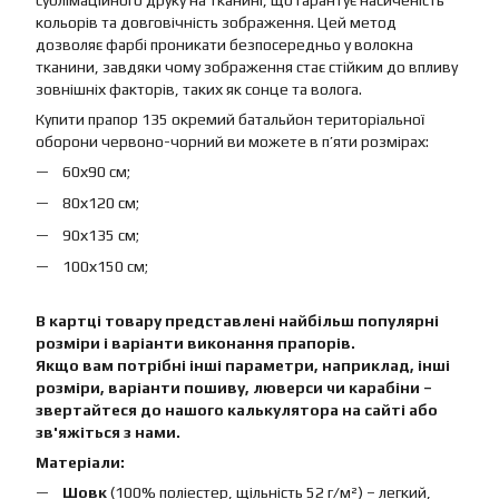
сублімаційного друку на тканині, що гарантує насиченість
кольорів та довговічність зображення. Цей метод
дозволяє фарбі проникати безпосередньо у волокна
тканини, завдяки чому зображення стає стійким до впливу
зовнішніх факторів, таких як сонце та волога.
Купити прапор 135 окремий батальйон територіальної
оборони червоно-чорний ви можете в п’яти розмірах:
60х90 см;
80х120 см;
90х135 см;
100х150 см;
В картці товару представлені найбільш популярні
розміри і варіанти виконання прапорів.
Якщо вам потрібні інші параметри, наприклад, інші
розміри, варіанти пошиву, люверси чи карабіни –
звертайтеся до нашого калькулятора на сайті або
зв'яжіться з нами.
Матеріали:
Шовк
(100% поліестер, щільність 52 г/м²) – легкий,