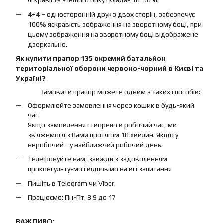
яскравість з іншого боку складає 50-90%.
4+4
– односторонній друк з двох сторін, забезпечує
100% яскравість зображення на зворотному боці, при
цьому зображення на зворотному боці відображене
дзеркально.
Як купити прапор 135 окремий батальйон
територіальної оборони червоно-чорний в Києві та
Україні?
Замовити прапор можете одним з таких способів:
Оформлюйте замовлення через кошик в будь-який
час.
Якщо замовлення створено в робочий час, ми
зв'яжемося з Вами протягом 10 хвилин. Якщо у
неробочий - у найближчий робочий день.
Телефонуйте нам, завжди з задоволенням
проконсультуємо і відповімо на всі запитання
Пишіть в Telegram чи Viber.
Працюємо: Пн-Пт. З 9 до 17
ВАЖЛИВО: