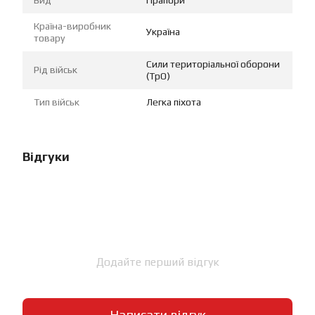
Країна-виробник
Україна
товару
Сили територіальної оборони
Рід військ
(ТрО)
Тип військ
Легка піхота
Відгуки
Додайте перший відгук
Написати відгук