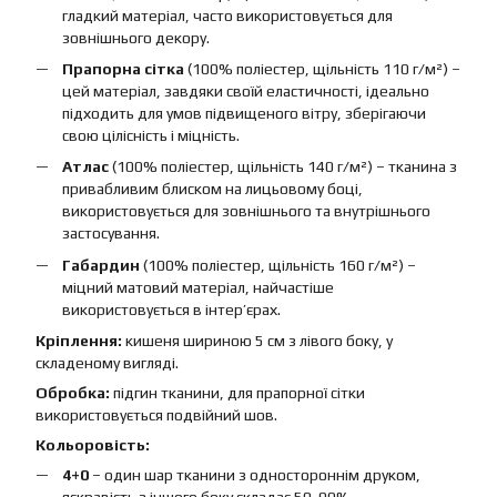
гладкий матеріал, часто використовується для
зовнішнього декору.
Прапорна сітка
(100% поліестер, щільність 110 г/м²) –
цей матеріал, завдяки своїй еластичності, ідеально
підходить для умов підвищеного вітру, зберігаючи
свою цілісність і міцність.
Атлас
(100% поліестер, щільність 140 г/м²) – тканина з
привабливим блиском на лицьовому боці,
використовується для зовнішнього та внутрішнього
застосування.
Габардин
(100% поліестер, щільність 160 г/м²) –
міцний матовий матеріал, найчастіше
використовується в інтер’єрах.
Кріплення:
кишеня шириною 5 см з лівого боку, у
складеному вигляді.
Обробка:
підгин тканини, для прапорної сітки
використовується подвійний шов.
Кольоровість:
4+0
– один шар тканини з одностороннім друком,