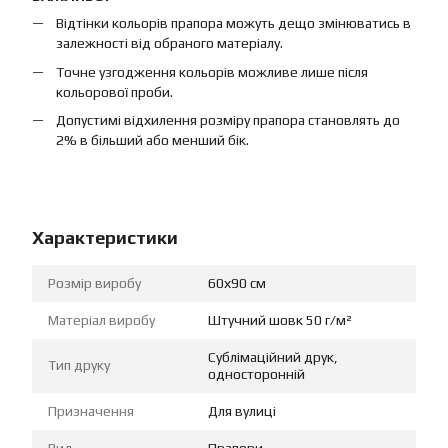
Відтінки кольорів прапора можуть дещо змінюватись в
залежності від обраного матеріалу.
Точне узгодження кольорів можливе лише після
кольорової проби.
Допустимі відхилення розміру прапора становлять до
2% в більший або менший бік.
Характеристики
Розмір виробу
60х90 см
Матеріал виробу
Штучний шовк 50 г/м²
Сублімаційний друк,
Тип друку
односторонній
Призначення
Для вулиці
Вид
Прапори