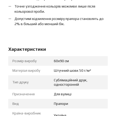
Точне узгодження кольорів можливе лише після
кольорової проби.
Допустимі відхилення розміру прапора становлять до
2% в більший або менший бік.
Характеристики
Розмір виробу
60х90 см
Матеріал виробу
Штучний шовк 50 г/м²
Сублімаційний друк,
Тип друку
односторонній
Призначення
Для вулиці
Вид
Прапори
Країна-виробник
Україна