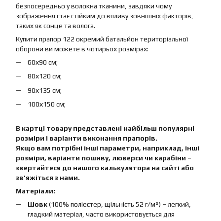
безпосередньо у волокна тканини, завдяки чому
зображення стає стійким до впливу зовнішніх факторів,
таких як сонце та волога.
Купити прапор 122 окремий батальйон територіальної
оборони ви можете в чотирьох розмірах:
60х90 см;
80х120 см;
90х135 см;
100х150 см;
В картці товару представлені найбільш популярні
розміри і варіанти виконання прапорів.
Якщо вам потрібні інші параметри, наприклад, інші
розміри, варіанти пошиву, люверси чи карабіни –
звертайтеся до нашого калькулятора на сайті або
зв'яжіться з нами.
Матеріали:
Шовк
(100% поліестер, щільність 52 г/м²) – легкий,
гладкий матеріал, часто використовується для