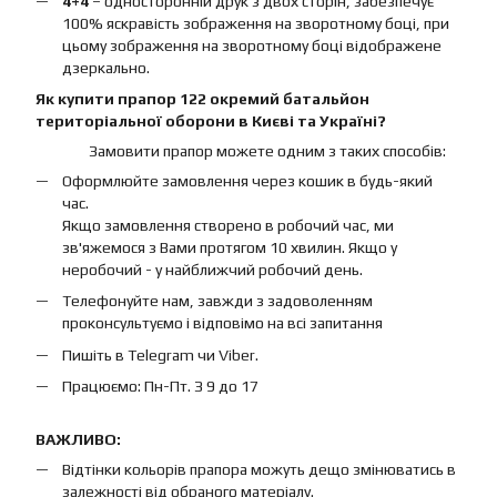
4+4
– односторонній друк з двох сторін, забезпечує
100% яскравість зображення на зворотному боці, при
цьому зображення на зворотному боці відображене
дзеркально.
Як купити прапор 122 окремий батальйон
територіальної оборони в Києві та Україні?
Замовити прапор можете одним з таких способів:
Оформлюйте замовлення через кошик в будь-який
час.
Якщо замовлення створено в робочий час, ми
зв'яжемося з Вами протягом 10 хвилин. Якщо у
неробочий - у найближчий робочий день.
Телефонуйте нам, завжди з задоволенням
проконсультуємо і відповімо на всі запитання
Пишіть в Telegram чи Viber.
Працюємо: Пн-Пт. З 9 до 17
ВАЖЛИВО:
Відтінки кольорів прапора можуть дещо змінюватись в
залежності від обраного матеріалу.