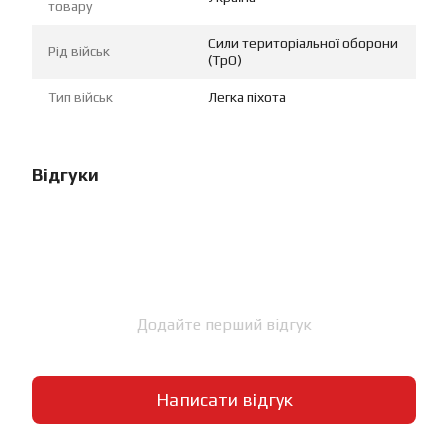
товару
Сили територіальної оборони
Рід військ
(ТрО)
Тип військ
Легка піхота
Відгуки
Додайте перший відгук
Написати відгук