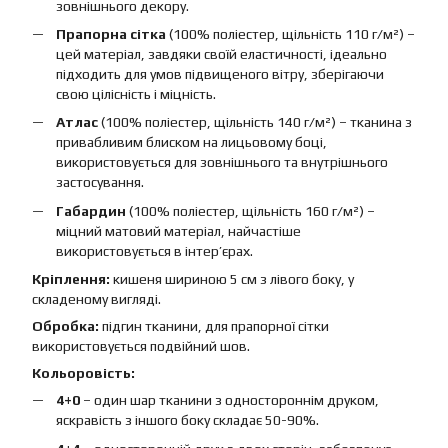
зовнішнього декору.
Прапорна сітка
(100% поліестер, щільність 110 г/м²) –
цей матеріал, завдяки своїй еластичності, ідеально
підходить для умов підвищеного вітру, зберігаючи
свою цілісність і міцність.
Атлас
(100% поліестер, щільність 140 г/м²) – тканина з
привабливим блиском на лицьовому боці,
використовується для зовнішнього та внутрішнього
застосування.
Габардин
(100% поліестер, щільність 160 г/м²) –
міцний матовий матеріал, найчастіше
використовується в інтер’єрах.
Кріплення:
кишеня шириною 5 см з лівого боку, у
складеному вигляді.
Обробка:
підгин тканини, для прапорної сітки
використовується подвійний шов.
Кольоровість:
4+0
– один шар тканини з одностороннім друком,
яскравість з іншого боку складає 50-90%.