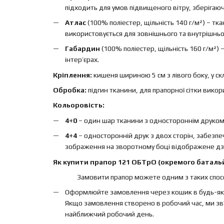
підходить для умов підвищеного вітру, зберігаючи 
Атлас
(100% поліестер, щільність 140 г/м²) – т
використовується для зовнішнього та внутрішньо
Габардин
(100% поліестер, щільність 160 г/м²)
інтер’єрах.
Кріплення:
кишеня шириною 5 см з лівого боку, у ск
Обробка:
підгин тканини, для прапорної сітки вико
Кольоровість:
4+0
– один шар тканини з одностороннім друком, 
4+4
– односторонній друк з двох сторін, забезп
зображення на зворотному боці відображене дз
Як купити прапор 121 ОБТрО (окремого батальй
Замовити прапор можете одним з таких спосо
Оформлюйте замовлення через кошик в будь-яки
Якщо замовлення створено в робочий час, ми зв'
найближчий робочий день.