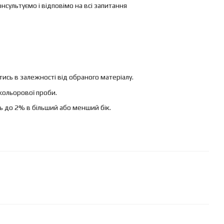
ультуємо і відповімо на всі запитання
ись в залежності від обраного матеріалу.
кольорової проби.
ь до 2% в більший або менший бік.