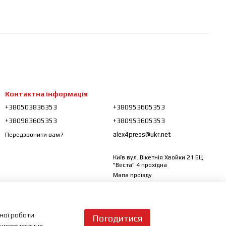
Контактна інформація
+380503836353
+380953605353
+380983605353
+380953605353
alex4press@ukr.net
Передзвонити вам?
Київ вул. Вікетнія Хвойки 21 БЦ
"Веста" 4 прохідна
Мапа проїзду
ьної роботи
Погодитися