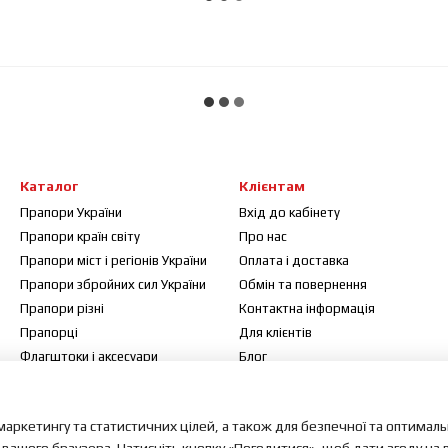
Каталог
Клієнтам
Прапори України
Вхід до кабінету
Прапори країн світу
Про нас
Прапори міст і регіонів України
Оплата і доставка
Прапори збройних сил України
Обмін та повернення
Прапори різні
Контактна інформація
Прапорці
Для клієнтів
Флагштоки і аксесуари
Блог
Договір публічної оферти
Відгуки про магазин
маркетингу та статистичних цілей, а також для безпечної та оптимал
Мапа сайту