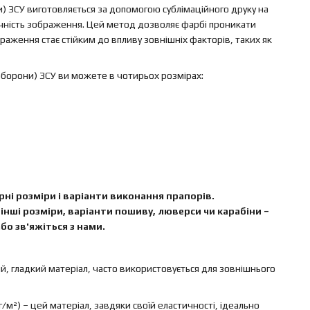
 ЗСУ виготовляється за допомогою сублімаційного друку на
вічність зображення. Цей метод дозволяє фарбі проникати
аження стає стійким до впливу зовнішніх факторів, таких як
оборони) ЗСУ ви можете в чотирьох розмірах:
ні розміри і варіанти виконання прапорів.
інші розміри, варіанти пошиву, люверси чи карабіни –
бо зв'яжіться з нами.
ий, гладкий матеріал, часто використовується для зовнішнього
г/м²) – цей матеріал, завдяки своїй еластичності, ідеально