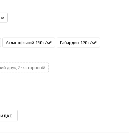
см
Атлас щільний 150 г/м²
Габардин 120 г/м²
ий друк, 2-х сторонній
идко