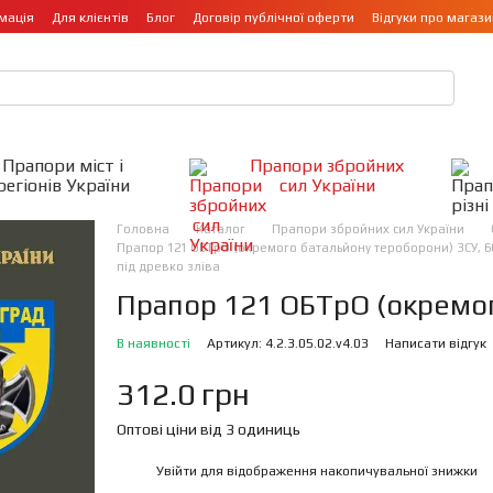
мація
Для клієнтів
Блог
Договір публічної оферти
Відгуки про магази
Прапори міст і
Прапори збройних
регіонів України
сил України
Головна
Каталог
Прапори збройних сил України
Прапор 121 ОБТрО (окремого батальйону тероборони) ЗСУ, 60
під древко зліва
Прапор 121 ОБТрО (окремог
В наявності
Артикул: 4.2.3.05.02.v4.03
Написати відгук
312.0 грн
Оптові ціни від 3 одиниць
Увійти
для відображення накопичувальної знижки
%