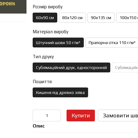
Розмір виробу
60х90 см
80х120 см
90х135 см
100х150 
Матеріал виробу
Штучний шовк 50 г/м²
Прапорна сітка 110 г/м²
Тип друку
Сублімаційний друк, односторонній
Сублімаційн
Пошиття
Кишеня під древко зліва
Купити
Замовити шв
Опис