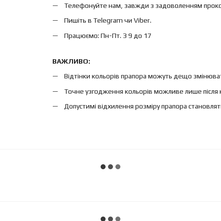
Телефонуйте нам, завжди з задоволенням проконс
Пишіть в Telegram чи Viber.
Працюємо: Пн-Пт. З 9 до 17
ВАЖЛИВО:
Відтінки кольорів прапора можуть дещо змінюват
Точне узгодження кольорів можливе лише після 
Допустимі відхилення розміру прапора становлят