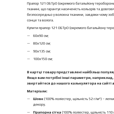
Прапор 121 ОБТрО (окремого батальйону тероборони)
тканині, що гарантує насиченість кольорів та довго
безпосередньо у волокна тканини, завдяки чому зобр
сонце та волога.
Купити прапор 121 ОБТрО (окремого батальйону тер
60х90 см;
80х120 см;
90х135 см;
100х150 см;
В картці товару представлені найбільш популяр
Якщо вам потрібні інші параметри, наприклад, 
звертайтеся до нашого калькулятора на сайті а
Матеріали:
Шовк
(100% поліестер, щільність 52 г/м²) – легк
декору.
Прапорна сітка
(100% поліестер, щільність 110 