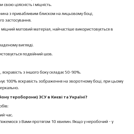
свою цілісність і міцність.
канина з привабливим блиском на лицьовому боці,
го застосування.
 – міцний матовий матеріал, найчастіше використовується в
ладеному вигляді.
ристовується подвійний шов.
яскравість з іншого боку складає 50-90%.
ечує 100% яскравість зображення на зворотному боці, при цьому
еркально.
ону тероборони) ЗСУ в Києві та Україні?
бів:
й час.
яжемося з Вами протягом 10 хвилин. Якщо у неробочий - у