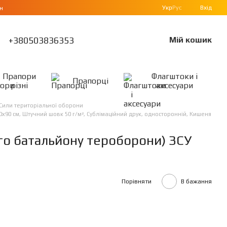
Укр
Рус
Вхід
н
+380503836353
Мій кошик
Прапори
Флагштоки і
Прапорці
різні
аксесуари
Сили територіальної оборони
х90 см, Штучний шовк 50 г/м², Сублімаційний друк, односторонній, Кишеня
о батальйону тероборони) ЗСУ
Порівняти
В бажання