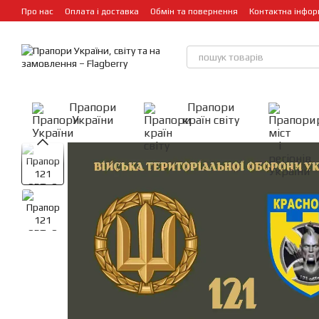
Перейти до основного контенту
Про нас
Оплата і доставка
Обмін та повернення
Контактна інфор
Прапори
Прапори
України
країн світу