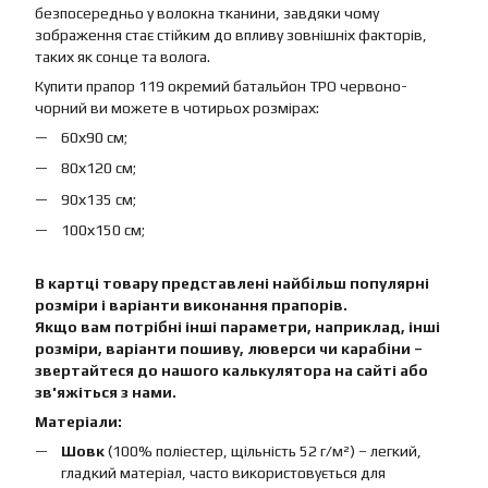
безпосередньо у волокна тканини, завдяки чому
зображення стає стійким до впливу зовнішніх факторів,
таких як сонце та волога.
Купити прапор 119 окремий батальйон ТРО червоно-
чорний ви можете в чотирьох розмірах:
60х90 см;
80х120 см;
90х135 см;
100х150 см;
В картці товару представлені найбільш популярні
розміри і варіанти виконання прапорів.
Якщо вам потрібні інші параметри, наприклад, інші
розміри, варіанти пошиву, люверси чи карабіни –
звертайтеся до нашого калькулятора на сайті або
зв'яжіться з нами.
Матеріали:
Шовк
(100% поліестер, щільність 52 г/м²) – легкий,
гладкий матеріал, часто використовується для