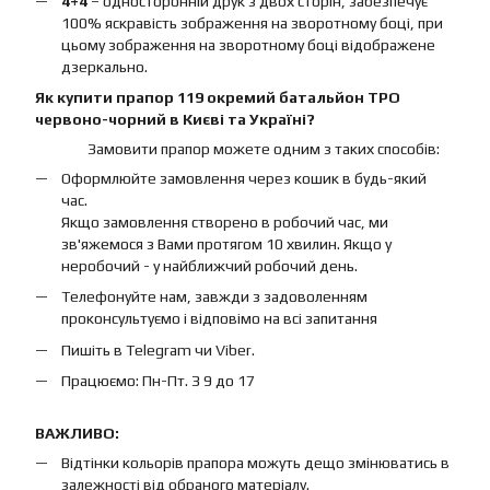
4+4
– односторонній друк з двох сторін, забезпечує
100% яскравість зображення на зворотному боці, при
цьому зображення на зворотному боці відображене
дзеркально.
Як купити прапор 119 окремий батальйон ТРО
червоно-чорний в Києві та Україні?
Замовити прапор можете одним з таких способів:
Оформлюйте замовлення через кошик в будь-який
час.
Якщо замовлення створено в робочий час, ми
зв'яжемося з Вами протягом 10 хвилин. Якщо у
неробочий - у найближчий робочий день.
Телефонуйте нам, завжди з задоволенням
проконсультуємо і відповімо на всі запитання
Пишіть в Telegram чи Viber.
Працюємо: Пн-Пт. З 9 до 17
ВАЖЛИВО:
Відтінки кольорів прапора можуть дещо змінюватись в
залежності від обраного матеріалу.