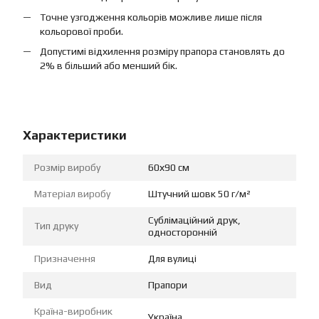
Точне узгодження кольорів можливе лише після
кольорової проби.
Допустимі відхилення розміру прапора становлять до
2% в більший або менший бік.
Характеристики
Розмір виробу
60х90 см
Матеріал виробу
Штучний шовк 50 г/м²
Сублімаційний друк,
Тип друку
односторонній
Призначення
Для вулиці
Вид
Прапори
Країна-виробник
Україна