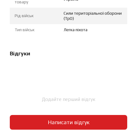
товару
Сили територіальної оборони
Рід військ
(ТрО)
Тип військ
Легка піхота
Відгуки
Додайте перший відгук
Написати відгук