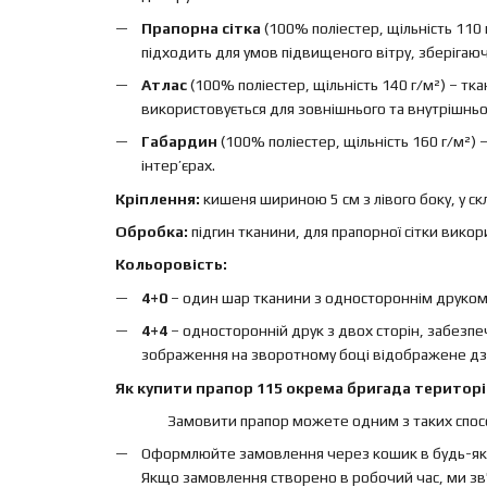
Прапорна сітка
(100% поліестер, щільність 110 
підходить для умов підвищеного вітру, зберігаючи 
Атлас
(100% поліестер, щільність 140 г/м²) – т
використовується для зовнішнього та внутрішньо
Габардин
(100% поліестер, щільність 160 г/м²)
інтер’єрах.
Кріплення:
кишеня шириною 5 см з лівого боку, у ск
Обробка:
підгин тканини, для прапорної сітки вико
Кольоровість:
4+0
– один шар тканини з одностороннім друком, 
4+4
– односторонній друк з двох сторін, забезп
зображення на зворотному боці відображене дз
Як купити прапор 115 окрема бригада територі
Замовити прапор можете одним з таких спосо
Оформлюйте замовлення через кошик в будь-яки
Якщо замовлення створено в робочий час, ми зв'