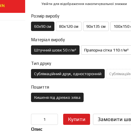
Увійти
для відображення накопичувальної знижки
%
Розмір виробу
60х90 см
80х120 см
90х135 см
100х150 
Матеріал виробу
Штучний шовк 50 г/м²
Прапорна сітка 110 г/м²
Тип друку
Сублімаційний друк, односторонній
Сублімаційн
Пошиття
Кишеня під древко зліва
Купити
Замовити шв
Опис