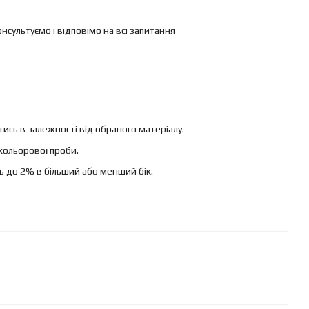
ультуємо і відповімо на всі запитання
ись в залежності від обраного матеріалу.
кольорової проби.
ь до 2% в більший або менший бік.