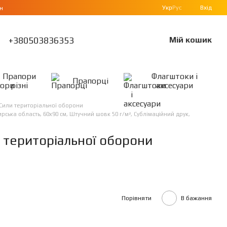
Укр
Рус
Вхід
н
+380503836353
Мій кошик
Прапори
Флагштоки і
Прапорці
різні
аксесуари
Сили територіальної оборони
ька область, 60х90 см, Штучний шовк 50 г/м², Сублімаційний друк,
 територіальної оборони
Порівняти
В бажання