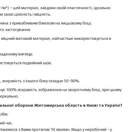
г/м²) – цей матеріал, завдяки своїй еластичності, ідеально
свою цілісність і міцність.
канина з привабливим блиском на лицьовому боці,
го застосування.
 – міцний матовий матеріал, найчастіше використовується в
ладеному вигляді.
ристовується подвійний шов.
яскравість з іншого боку складає 50-90%.
ечує 100% яскравість зображення на зворотному боці, при цьому
еркально.
альної оборони Житомирська область в Києві та Україні?
бів:
й час.
яжемося з Вами протягом 10 хвилин. Якщо у неробочий - у