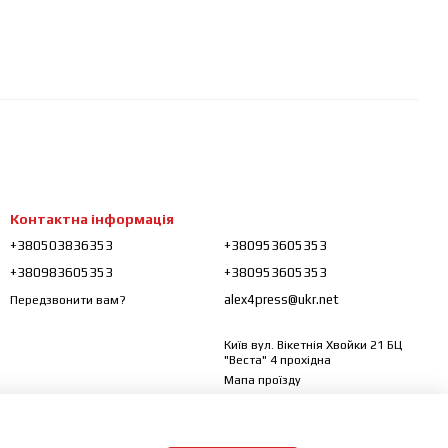
Контактна інформація
+380503836353
+380953605353
+380983605353
+380953605353
alex4press@ukr.net
Передзвонити вам?
Київ вул. Вікетнія Хвойки 21 БЦ
"Веста" 4 прохідна
Мапа проїзду