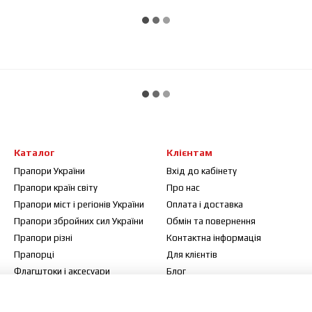
Каталог
Клієнтам
Прапори України
Вхід до кабінету
Прапори країн світу
Про нас
Прапори міст і регіонів України
Оплата і доставка
Прапори збройних сил України
Обмін та повернення
Прапори різні
Контактна інформація
Прапорці
Для клієнтів
Флагштоки і аксесуари
Блог
Договір публічної оферти
Відгуки про магазин