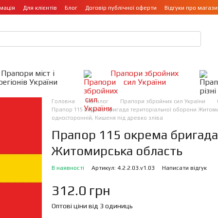
мація
Для клієнтів
Блог
Договір публічної оферти
Відгуки про магази
Прапори міст і
Прапори збройних
регіонів України
сил України
Головна
Каталог
Прапори збройних сил України
Прапор 115 окрема бригада територіальної оборони Житомирс
односторонній, Кишеня під древко зліва
Прапор 115 окрема бригада
Житомирська область
В наявності
Артикул: 4.2.2.03.v1.03
Написати відгук
312.0 грн
Оптові ціни від 3 одиниць