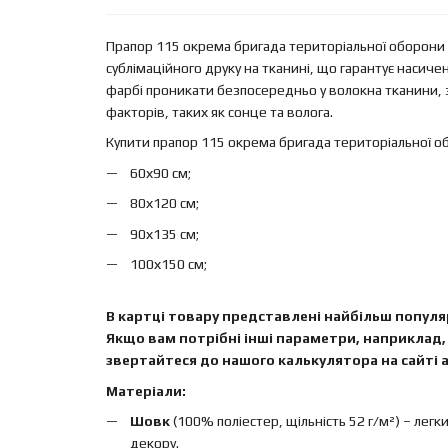
Прапор 115 окрема бригада територіальної оборони
сублімаційного друку на тканині, що гарантує насиче
фарбі проникати безпосередньо у волокна тканини, 
факторів, таких як сонце та волога.
Купити прапор 115 окрема бригада територіальної о
60х90 см;
80х120 см;
90х135 см;
100х150 см;
В картці товару представлені найбільш популяр
Якщо вам потрібні інші параметри, наприклад, 
звертайтеся до нашого калькулятора на сайті а
Матеріали:
Шовк
(100% поліестер, щільність 52 г/м²) – легк
декору.