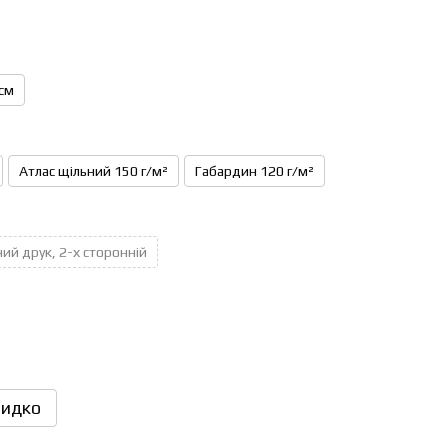
см
Атлас щільний 150 г/м²
Габардин 120 г/м²
ий друк, 2-х сторонній
идко