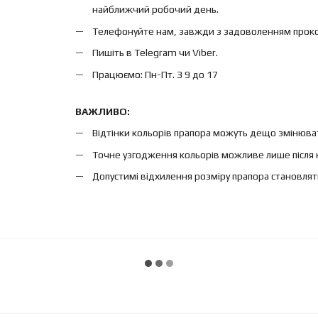
найближчий робочий день.
Телефонуйте нам, завжди з задоволенням проконс
Пишіть в Telegram чи Viber.
Працюємо: Пн-Пт. З 9 до 17
ВАЖЛИВО:
Відтінки кольорів прапора можуть дещо змінюват
Точне узгодження кольорів можливе лише після 
Допустимі відхилення розміру прапора становлят