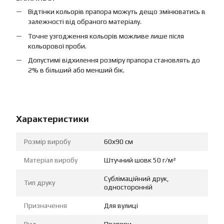
Відтінки кольорів прапора можуть дещо змінюватись в
залежності від обраного матеріалу.
Точне узгодження кольорів можливе лише після
кольорової проби.
Допустимі відхилення розміру прапора становлять до
2% в більший або менший бік.
Характеристики
Розмір виробу
60х90 см
Матеріал виробу
Штучний шовк 50 г/м²
Сублімаційний друк,
Тип друку
односторонній
Призначення
Для вулиці
Вид
Прапори