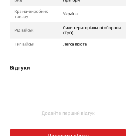
Країна-виробник
Україна
товару
Сили територіальної оборони
Рід військ
(ТрО)
Тип військ
Легка піхота
Відгуки
Додайте перший відгук
Написати відгук