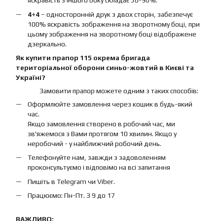
яскравість з іншого боку складає 50-90%.
4+4
– односторонній друк з двох сторін, забезпечує
100% яскравість зображення на зворотному боці, при
цьому зображення на зворотному боці відображене
дзеркально.
Як купити прапор 115 окрема бригада
територіальної оборони синьо-жовтий в Києві та
Україні?
Замовити прапор можете одним з таких способів:
Оформлюйте замовлення через кошик в будь-який
час.
Якщо замовлення створено в робочий час, ми
зв'яжемося з Вами протягом 10 хвилин. Якщо у
неробочий - у найближчий робочий день.
Телефонуйте нам, завжди з задоволенням
проконсультуємо і відповімо на всі запитання
Пишіть в Telegram чи Viber.
Працюємо: Пн-Пт. З 9 до 17
ВАЖЛИВО: