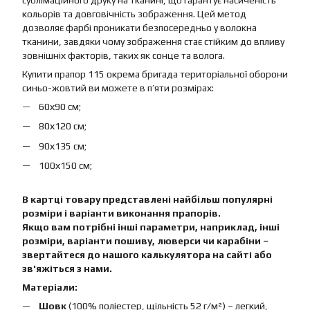
сублімаційного друку на тканині, що гарантує насиченість
кольорів та довговічність зображення. Цей метод
дозволяє фарбі проникати безпосередньо у волокна
тканини, завдяки чому зображення стає стійким до впливу
зовнішніх факторів, таких як сонце та волога.
Купити прапор 115 окрема бригада територіальної оборони
синьо-жовтий ви можете в п’яти розмірах:
60х90 см;
80х120 см;
90х135 см;
100х150 см;
В картці товару представлені найбільш популярні
розміри і варіанти виконання прапорів.
Якщо вам потрібні інші параметри, наприклад, інші
розміри, варіанти пошиву, люверси чи карабіни –
звертайтеся до нашого калькулятора на сайті або
зв'яжіться з нами.
Матеріали:
Шовк
(100% поліестер, щільність 52 г/м²) – легкий,