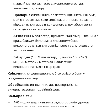
гладкий матеріал, часто використовується для
зовнішнього декору.
Прапорна сітка
(100% поліестер, щільність 110 г/м²) –
цей матеріал, завдяки своїй еластичності, ідеально
підходить для умов підвищеного вітру, зберігаючи
свою цілісність і міцність.
Атлас
(100% поліестер, щільність 140 г/м²) – тканина з
привабливим блиском на лицьовому боці,
використовується для зовнішнього та внутрішнього
застосування.
Габардин
(100% поліестер, щільність 160 г/м²) –
міцний матовий матеріал, найчастіше
використовується в інтер’єрах.
Кріплення:
кишеня шириною 5 см з лівого боку, у
складеному вигляді.
Обробка:
підгин тканини, для прапорної сітки
використовується подвійний шов.
Кольоровість:
4+0
– один шар тканини з одностороннім друком,