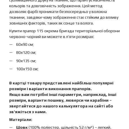
сублімаційного друку на тканині, що гарантує насиченість
кольорів та довговічність зображення. Цей метод
дозволяє фарбі проникати безпосередньо у волокна
тканини, завдяки чому зображення стає стійким до впливу
зовнішніх факторів, таких як сонце та волога.
Купити прапор 115 окрема бригада територіальної оборони
червоно-чорний ви можете в п’яти розмірах:
60х90 см;
80х120 см;
90х135 см;
100х150 см;
В картці товару представлені найбільш популярні
розміри і варіанти виконання прапорів.
Якщо вам потрібні інші параметри, наприклад, інші
розміри, варіанти пошиву, люверси чи карабіни –
звертайтеся до нашого калькулятора на сайті або
зв'яжіться з нами.
Матеріали:
Шовк
(100% поліестер, щільність 52 г/м²) – легкий,