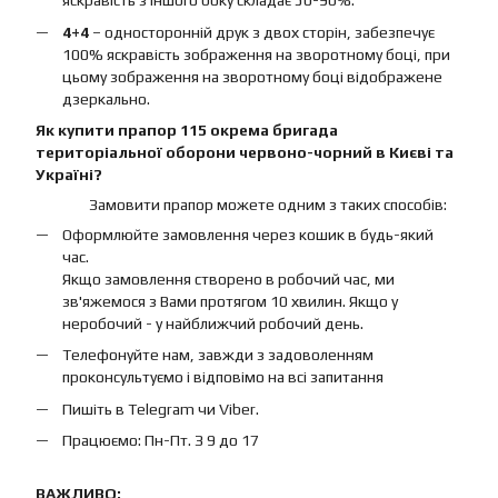
яскравість з іншого боку складає 50-90%.
4+4
– односторонній друк з двох сторін, забезпечує
100% яскравість зображення на зворотному боці, при
цьому зображення на зворотному боці відображене
дзеркально.
Як купити прапор 115 окрема бригада
територіальної оборони червоно-чорний в Києві та
Україні?
Замовити прапор можете одним з таких способів:
Оформлюйте замовлення через кошик в будь-який
час.
Якщо замовлення створено в робочий час, ми
зв'яжемося з Вами протягом 10 хвилин. Якщо у
неробочий - у найближчий робочий день.
Телефонуйте нам, завжди з задоволенням
проконсультуємо і відповімо на всі запитання
Пишіть в Telegram чи Viber.
Працюємо: Пн-Пт. З 9 до 17
ВАЖЛИВО: