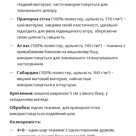
гладкий матеріал, часто використовується для
зовнішнього декору.
Прапорна сітка
(100% поліестер, щільність 110 г/м²) –
цей матеріал, завдяки своїй еластичності, ідеально
підходить для умов підвищеного вітру, зберігаючи
свою цілісність і міцність.
Атлас
(100% поліестер, щільність 140 г/м²) – тканина з
привабливим блиском на лицьовому боці,
використовується для зовнішнього та внутрішнього
застосування.
Габардин
(100% поліестер, щільність 160 г/м²) –
міцний матовий матеріал, найчастіше
використовується в інтер’єрах.
Кріплення:
кишеня шириною 5 см з лівого боку, у
складеному вигляді.
Обробка:
підгин тканини, для прапорної сітки
використовується подвійний шов.
Кольоровість:
4+0
– один шар тканини з одностороннім друком,