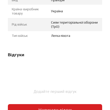
Країна-виробник
Україна
товару
Сили територіальної оборони
Рід військ
(ТрО)
Тип військ
Легка піхота
Відгуки
Додайте перший відгук
Написати відгук