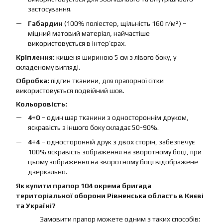
застосування.
Габардин
(100% поліестер, щільність 160 г/м²) –
міцний матовий матеріал, найчастіше
використовується в інтер’єрах.
Кріплення:
кишеня шириною 5 см з лівого боку, у
складеному вигляді.
Обробка:
підгин тканини, для прапорної сітки
використовується подвійний шов.
Кольоровість:
4+0
– один шар тканини з одностороннім друком,
яскравість з іншого боку складає 50-90%.
4+4
– односторонній друк з двох сторін, забезпечує
100% яскравість зображення на зворотному боці, при
цьому зображення на зворотному боці відображене
дзеркально.
Як купити прапор 104 окрема бригада
територіальної оборони Рівненська область в Києві
та Україні?
Замовити прапор можете одним з таких способів: