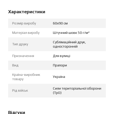
Характеристики
Розмір виробу
60х90 см
Матеріал виробу
Штучний шовк 50 г/м²
Сублімаційний друк,
Тип друку
односторонній
Призначення
Для вулиці
Вид
Прапори
Країна-виробник
Україна
товару
Сили територіальної оборони
Рід військ
(ТрО)
Відгуки