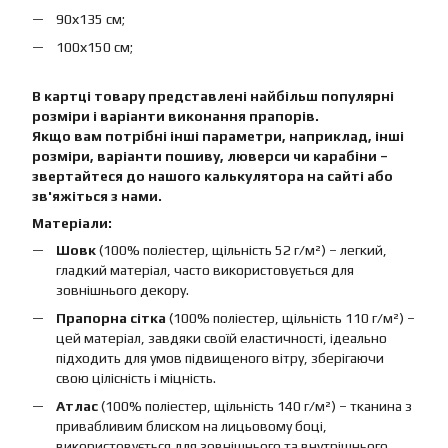
90х135 см;
100х150 см;
В картці товару представлені найбільш популярні
розміри і варіанти виконання прапорів.
Якщо вам потрібні інші параметри, наприклад, інші
розміри, варіанти пошиву, люверси чи карабіни –
звертайтеся до нашого калькулятора на сайті або
зв'яжіться з нами.
Матеріали:
Шовк
(100% поліестер, щільність 52 г/м²) – легкий,
гладкий матеріал, часто використовується для
зовнішнього декору.
Прапорна сітка
(100% поліестер, щільність 110 г/м²) –
цей матеріал, завдяки своїй еластичності, ідеально
підходить для умов підвищеного вітру, зберігаючи
свою цілісність і міцність.
Атлас
(100% поліестер, щільність 140 г/м²) – тканина з
привабливим блиском на лицьовому боці,
використовується для зовнішнього та внутрішнього